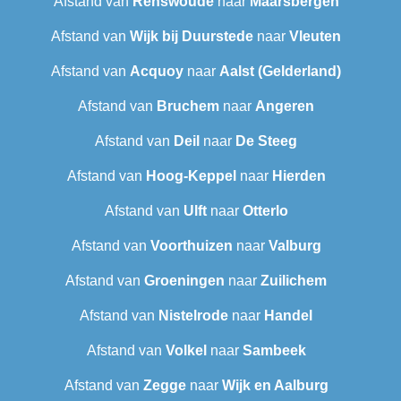
Afstand van
Renswoude
naar
Maarsbergen
Afstand van
Wijk bij Duurstede
naar
Vleuten
Afstand van
Acquoy
naar
Aalst (Gelderland)
Afstand van
Bruchem
naar
Angeren
Afstand van
Deil
naar
De Steeg
Afstand van
Hoog-Keppel
naar
Hierden
Afstand van
Ulft
naar
Otterlo
Afstand van
Voorthuizen
naar
Valburg
Afstand van
Groeningen
naar
Zuilichem
Afstand van
Nistelrode
naar
Handel
Afstand van
Volkel
naar
Sambeek
Afstand van
Zegge
naar
Wijk en Aalburg