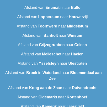
Afstand van
Enumatil
naar
Baflo
Afstand van
Loppersum
naar
Houwerzijl
Afstand van
Toornwerd
naar
Middelstum
Afstand van
Banholt
naar
Winsum
Afstand van
Grijzegrubben
naar
Geleen
Afstand van
Melleschet
naar
Haelen
Afstand van
Ysselsteyn
naar
Ulestraten
Afstand van
Broek in Waterland
naar
Bloemendaal aan
Zee
Afstand van
Koog aan de Zaan
naar
Duivendrecht
Afstand van
Oldemarkt
naar
Kortenhoef
Afstand van
Kamerik
naar
Jaarsveld