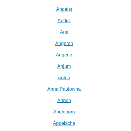
Andelst
Andijk
Ane
Angeren
Angerlo
Anjum
Anloo
Anna Paulowna
Annen
Apeldoorn
Appelscha