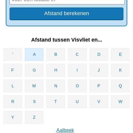
Afstand tussen Visvliet en...
'
A
B
C
D
E
F
G
H
I
J
K
L
M
N
O
P
Q
R
S
T
U
V
W
Y
Z
Aalbeek