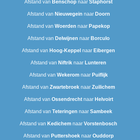
Afstand van
Benschop
naar
Staphorst
Afstand van
Nieuwegein
naar
Doorn
Afstand van
Woerden
naar
Papekop
Afstand van
Delwijnen
naar
Borculo
Afstand van
Hoog-Keppel
naar
Eibergen
Afstand van
Niftrik
naar
Lunteren
Afstand van
Wekerom
naar
Puiflijk
Afstand van
Zwartebroek
naar
Zuilichem
Afstand van
Ossendrecht
naar
Helvoirt
Afstand van
Teteringen
naar
Sambeek
Afstand van
Kedichem
naar
Vorstenbosch
Afstand van
Puttershoek
naar
Ouddorp