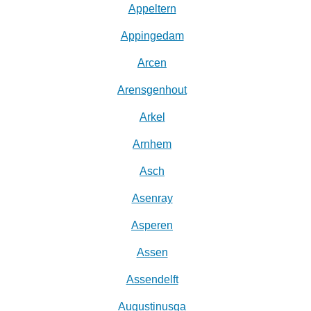
Appeltern
Appingedam
Arcen
Arensgenhout
Arkel
Arnhem
Asch
Asenray
Asperen
Assen
Assendelft
Augustinusga