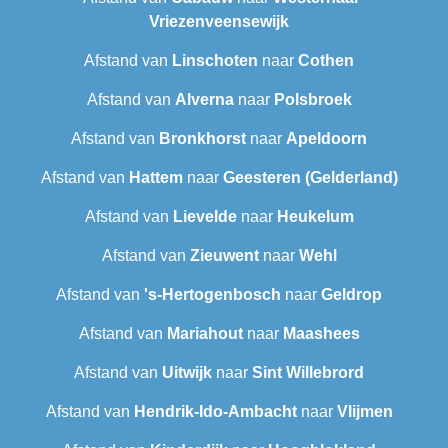
Vriezenveensewijk
Afstand van
Linschoten
naar
Cothen
Afstand van
Alverna
naar
Polsbroek
Afstand van
Bronkhorst
naar
Apeldoorn
Afstand van
Hattem
naar
Geesteren (Gelderland)
Afstand van
Lievelde
naar
Heukelum
Afstand van
Zieuwent
naar
Wehl
Afstand van
's-Hertogenbosch
naar
Geldrop
Afstand van
Mariahout
naar
Maashees
Afstand van
Uitwijk
naar
Sint Willebrord
Afstand van
Hendrik-Ido-Ambacht
naar
Vlijmen