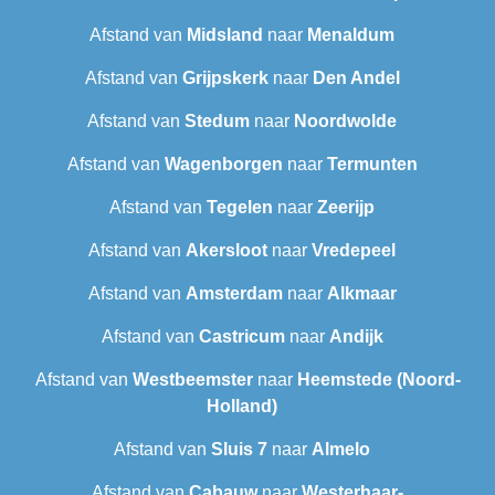
Afstand van
Midsland
naar
Menaldum
Afstand van
Grijpskerk
naar
Den Andel
Afstand van
Stedum
naar
Noordwolde
Afstand van
Wagenborgen
naar
Termunten
Afstand van
Tegelen
naar
Zeerijp
Afstand van
Akersloot
naar
Vredepeel
Afstand van
Amsterdam
naar
Alkmaar
Afstand van
Castricum
naar
Andijk
Afstand van
Westbeemster
naar
Heemstede (Noord-
Holland)
Afstand van
Sluis 7
naar
Almelo
Afstand van
Cabauw
naar
Westerhaar-