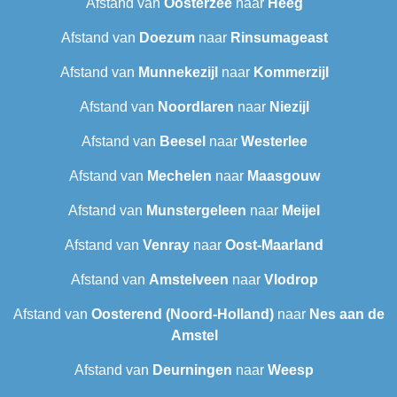
Afstand van
Oosterzee
naar
Heeg
Afstand van
Doezum
naar
Rinsumageast
Afstand van
Munnekezijl
naar
Kommerzijl
Afstand van
Noordlaren
naar
Niezijl
Afstand van
Beesel
naar
Westerlee
Afstand van
Mechelen
naar
Maasgouw
Afstand van
Munstergeleen
naar
Meijel
Afstand van
Venray
naar
Oost-Maarland
Afstand van
Amstelveen
naar
Vlodrop
Afstand van
Oosterend (Noord-Holland)
naar
Nes aan de
Amstel
Afstand van
Deurningen
naar
Weesp