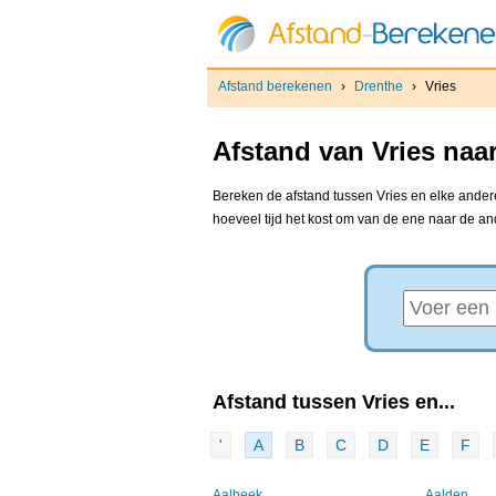
Afstand berekenen
›
Drenthe
›
Vries
Afstand van Vries naa
Bereken de afstand tussen Vries en elke andere
hoeveel tijd het kost om van de ene naar de a
Afstand tussen Vries en...
'
A
B
C
D
E
F
Aalbeek
Aalden