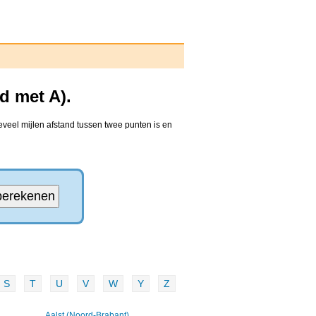
d met A).
eveel mijlen afstand tussen twee punten is en
S
T
U
V
W
Y
Z
Aalst (Noord-Brabant)