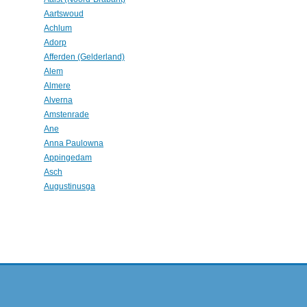
Aartswoud
Achlum
Adorp
Afferden (Gelderland)
Alem
Almere
Alverna
Amstenrade
Ane
Anna Paulowna
Appingedam
Asch
Augustinusga