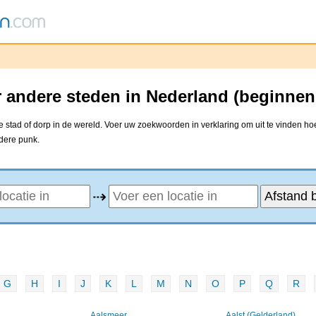
r andere steden in Nederland (beginnen
 stad of dorp in de wereld. Voer uw zoekwoorden in verklaring om uit te vinden ho
ndere punk.
⇢
G
H
I
J
K
L
M
N
O
P
Q
R
Aalsmeer
Aalst (Gelderland)