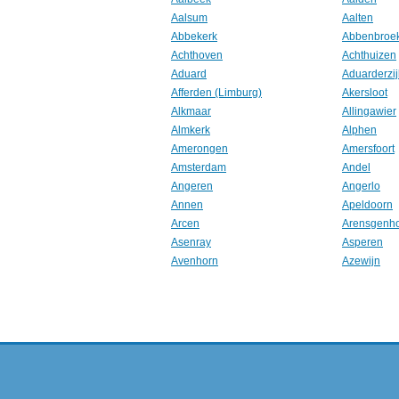
Aalsum
Aalten
Abbekerk
Abbenbroe
Achthoven
Achthuizen
Aduard
Aduarderzij
Afferden (Limburg)
Akersloot
Alkmaar
Allingawier
Almkerk
Alphen
Amerongen
Amersfoort
Amsterdam
Andel
Angeren
Angerlo
Annen
Apeldoorn
Arcen
Arensgenh
Asenray
Asperen
Avenhorn
Azewijn