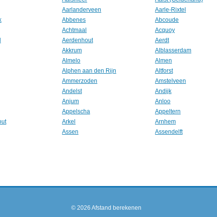
Aarlanderveen
Aarle-Rixtel
k
Abbenes
Abcoude
Achtmaal
Acquoy
l
Aerdenhout
Aerdt
Akkrum
Alblasserdam
Almelo
Almen
Alphen aan den Rijn
Altforst
Ammerzoden
Amstelveen
Andelst
Andijk
Anjum
Anloo
Appelscha
Appeltern
out
Arkel
Arnhem
Assen
Assendelft
© 2026
Afstand berekenen