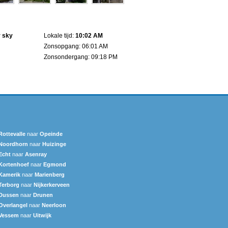
r sky
Lokale tijd:
10:02 AM
Zonsopgang: 06:01 AM
Zonsondergang: 09:18 PM
Rottevalle
naar
Opeinde
Noordhorn
naar
Huizinge
Echt
naar
Asenray
Kortenhoef
naar
Egmond
Kamerik
naar
Marienberg
Terborg
naar
Nijkerkerveen
Dussen
naar
Drunen
Overlangel
naar
Neerloon
Vessem
naar
Uitwijk