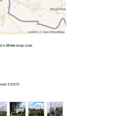
Leaflet
|
© OpenStreetMap
nd is
25 km
lange route.
graad: 6.52575