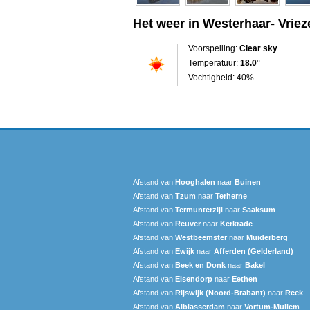
Het weer in Westerhaar- Vrie
Voorspelling:
Clear sky
Temperatuur:
18.0°
Vochtigheid: 40%
Afstand van
Hooghalen
naar
Buinen
Afstand van
Tzum
naar
Terherne
Afstand van
Termunterzijl
naar
Saaksum
Afstand van
Reuver
naar
Kerkrade
Afstand van
Westbeemster
naar
Muiderberg
Afstand van
Ewijk
naar
Afferden (Gelderland)
Afstand van
Beek en Donk
naar
Bakel
Afstand van
Elsendorp
naar
Eethen
Afstand van
Rijswijk (Noord-Brabant)
naar
Reek
Afstand van
Alblasserdam
naar
Vortum-Mullem