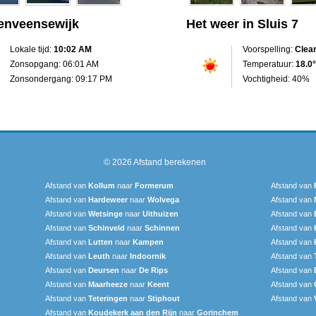
zenveensewijk
Het weer in Sluis 7
Lokale tijd:
10:02 AM
Voorspelling:
Clea
Zonsopgang: 06:01 AM
Temperatuur:
18.0°
Zonsondergang: 09:17 PM
Vochtigheid: 40%
© 2026
Afstand berekenen
Afstand van
Kollum
naar
Formerum
Afstand van
Afstand van
Hardeweer
naar
Wolvega
Afstand van
Afstand van
Wetsinge
naar
Uithuizen
Afstand van
Afstand van
Schinveld
naar
Schinnen
Afstand van
Afstand van
Lutten
naar
Kampen
Afstand van
Afstand van
Leuth
naar
Indoornik
Afstand van
Afstand van
Deursen
naar
De Rips
Afstand van
Afstand van
Maarheeze
naar
Keent
Afstand van
Afstand van
Teteringen
naar
Stiphout
Afstand van
Afstand van
Koudekerk aan den Rijn
naar
Gorinchem