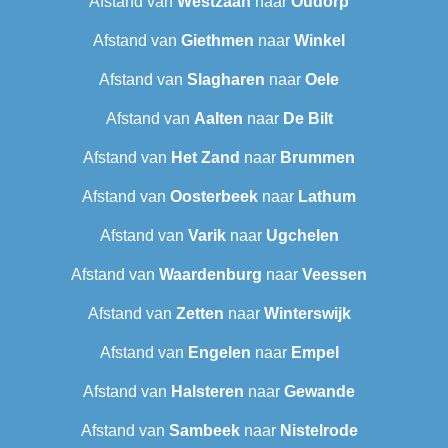
Afstand van
Westzaan
naar
Oudorp
Afstand van
Giethmen
naar
Winkel
Afstand van
Slagharen
naar
Oele
Afstand van
Aalten
naar
De Bilt
Afstand van
Het Zand
naar
Brummen
Afstand van
Oosterbeek
naar
Lathum
Afstand van
Varik
naar
Ugchelen
Afstand van
Waardenburg
naar
Veessen
Afstand van
Zetten
naar
Winterswijk
Afstand van
Engelen
naar
Empel
Afstand van
Halsteren
naar
Gewande
Afstand van
Sambeek
naar
Nistelrode