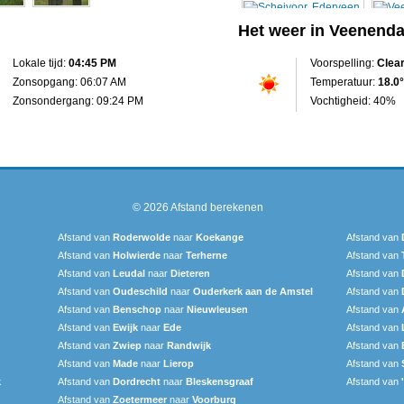
Het weer in Veenenda
Lokale tijd:
04:45 PM
Voorspelling:
Clea
Zonsopgang: 06:07 AM
Temperatuur:
18.0°
Zonsondergang: 09:24 PM
Vochtigheid: 40%
© 2026
Afstand berekenen
Afstand van
Roderwolde
naar
Koekange
Afstand van
Afstand van
Holwierde
naar
Terherne
Afstand van
Afstand van
Leudal‎
naar
Dieteren
Afstand van
Afstand van
Oudeschild
naar
Ouderkerk aan de Amstel
Afstand van
Afstand van
Benschop
naar
Nieuwleusen
Afstand van
Afstand van
Ewijk
naar
Ede
Afstand van
Afstand van
Zwiep
naar
Randwijk
Afstand van
Afstand van
Made
naar
Lierop
Afstand van
k
Afstand van
Dordrecht
naar
Bleskensgraaf
Afstand van
Afstand van
Zoetermeer
naar
Voorburg