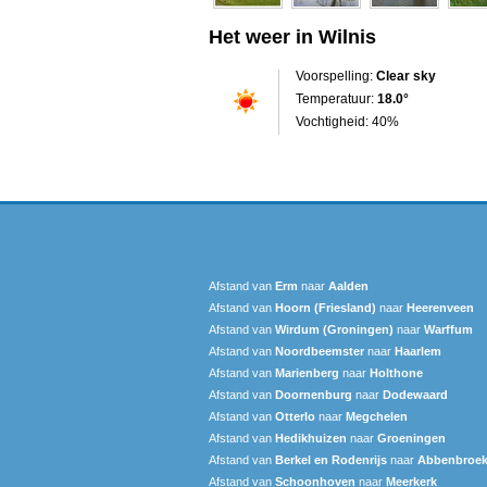
Het weer in Wilnis
Voorspelling:
Clear sky
Temperatuur:
18.0°
Vochtigheid: 40%
Afstand van
Erm
naar
Aalden
Afstand van
Hoorn (Friesland)
naar
Heerenveen
Afstand van
Wirdum (Groningen)
naar
Warffum
Afstand van
Noordbeemster
naar
Haarlem
Afstand van
Marienberg
naar
Holthone
Afstand van
Doornenburg
naar
Dodewaard
Afstand van
Otterlo
naar
Megchelen
Afstand van
Hedikhuizen
naar
Groeningen
Afstand van
Berkel en Rodenrijs
naar
Abbenbroe
Afstand van
Schoonhoven
naar
Meerkerk