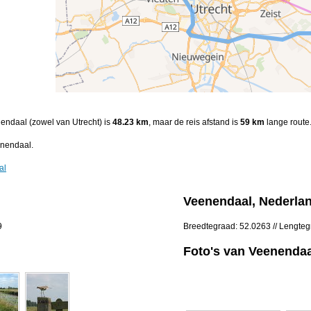
nendaal (zowel van Utrecht) is
48.23 km
, maar de reis afstand is
59 km
lange route
enendaal.
al
Veenendaal, Nederla
9
Breedtegraad: 52.0263 // Lengte
Foto's van Veenendaa