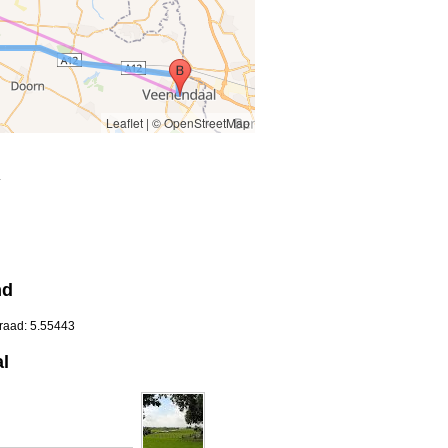
Leaflet
|
© OpenStreetMap
.
nd
graad: 5.55443
l