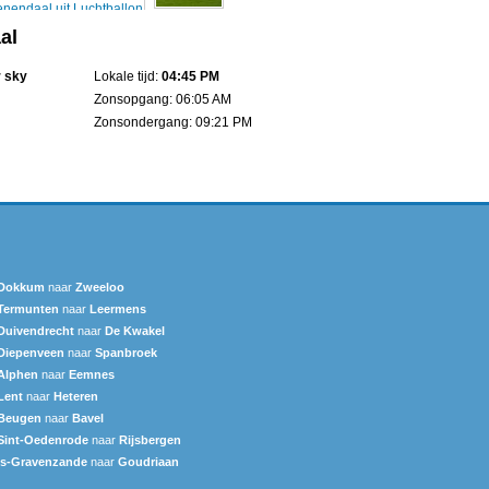
al
r sky
Lokale tijd:
04:45 PM
Zonsopgang: 06:05 AM
Zonsondergang: 09:21 PM
Dokkum
naar
Zweeloo
Termunten
naar
Leermens
Duivendrecht
naar
De Kwakel
Diepenveen
naar
Spanbroek
Alphen
naar
Eemnes
Lent
naar
Heteren
Beugen
naar
Bavel
Sint-Oedenrode
naar
Rijsbergen
's-Gravenzande
naar
Goudriaan