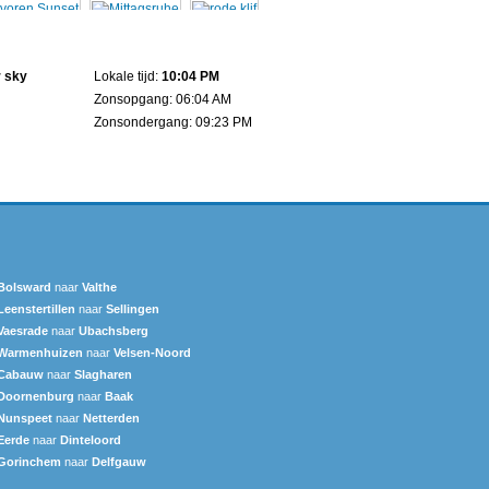
r sky
Lokale tijd:
10:04 PM
Zonsopgang: 06:04 AM
Zonsondergang: 09:23 PM
Bolsward‎
naar
Valthe
Leenstertillen‎
naar
Sellingen
Vaesrade
naar
Ubachsberg
Warmenhuizen
naar
Velsen-Noord
Cabauw
naar
Slagharen
Doornenburg
naar
Baak
Nunspeet
naar
Netterden
Eerde
naar
Dinteloord
Gorinchem
naar
Delfgauw