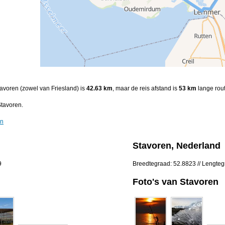
tavoren (zowel van Friesland) is
42.63 km
, maar de reis afstand is
53 km
lange rout
tavoren.
en
Stavoren, Nederland
9
Breedtegraad: 52.8823 // Lengte
Foto's van Stavoren