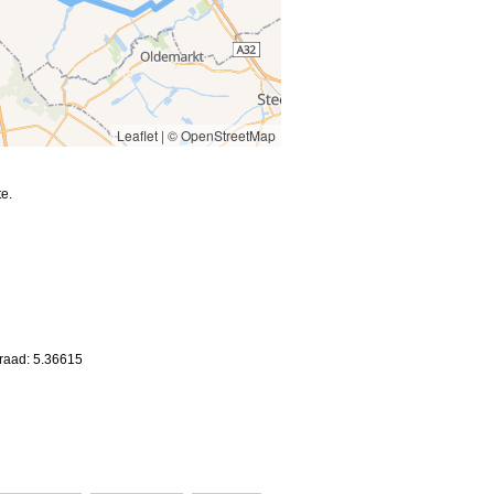
Leaflet
|
© OpenStreetMap
e.
graad: 5.36615