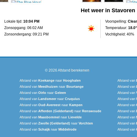
Het weer in Stavoren
Lokale tijd:
10:04 PM
Voorspelling:
Clea
Zonsopgang: 06:02 AM
Temperatuur:
18.0°
Zonsondergang: 09:21 PM
Vochtigheid: 40%
© 2026
Afstand berekenen
Afstand van
Koekange
naar
Hooghalen
Afstand van
Afstand van
Meedhuizen
naar
Bourtange
Afstand van
Afstand van
Oirlo
naar
Geleen
Afstand van
Afstand van
Landsmeer
naar
Cruquius
Afstand van
Afstand van
Oud-Avereest
naar
Kampen
Afstand van
Afstand van
Afferden (Gelderland)
naar
Renswoude
Afstand van
Afstand van
Maasbommel
naar
Lievelde
Afstand van
Afstand van
Zwolle (Gelderland)
naar
Vorchten
Afstand van
Afstand van
Schaijk
naar
Middelrode
Afstand van