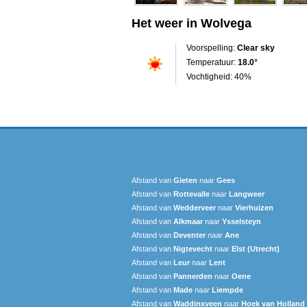
Het weer in Wolvega
Voorspelling:
Clear sky
Temperatuur:
18.0°
Vochtigheid: 40%
Afstand van
Gieten
naar
Gees
Afstand van
Rottevalle
naar
Langweer‎
Afstand van
Wedderveer
naar
Vierhuizen
Afstand van
Alkmaar
naar
Ysselsteyn
Afstand van
Deventer
naar
Ane
Afstand van
Nigtevecht
naar
Elst (Utrecht)
Afstand van
Leur
naar
Lent
Afstand van
Pannerden
naar
Oene
Afstand van
Made
naar
Liempde
Afstand van
Waddinxveen
naar
Hoek van Holland