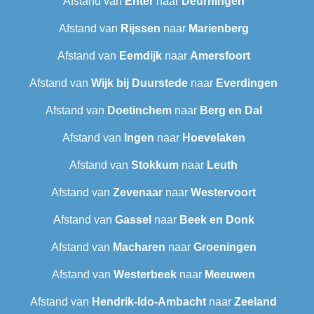
Afstand van
Enter
naar
Deurningen
Afstand van
Rijssen
naar
Marienberg
Afstand van
Eemdijk
naar
Amersfoort
Afstand van
Wijk bij Duurstede
naar
Everdingen
Afstand van
Doetinchem
naar
Berg en Dal
Afstand van
Ingen
naar
Hoevelaken
Afstand van
Stokkum
naar
Leuth
Afstand van
Zevenaar
naar
Westervoort
Afstand van
Gassel
naar
Beek en Donk
Afstand van
Macharen
naar
Groeningen
Afstand van
Westerbeek
naar
Meeuwen
Afstand van
Hendrik-Ido-Ambacht
naar
Zeeland