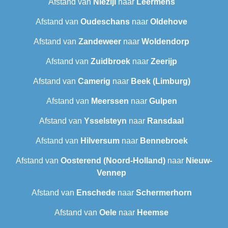
Afstand van
Niezijl
naar
Leermens
Afstand van
Oudeschans
naar
Oldehove
Afstand van
Zandeweer
naar
Woldendorp
Afstand van
Zuidbroek
naar
Zeerijp
Afstand van
Camerig
naar
Beek (Limburg)
Afstand van
Meerssen
naar
Gulpen
Afstand van
Ysselsteyn
naar
Ransdaal
Afstand van
Hilversum
naar
Bennebroek
Afstand van
Oosterend (Noord-Holland)
naar
Nieuw-
Vennep
Afstand van
Enschede
naar
Schermerhorn
Afstand van
Oele
naar
Heemse