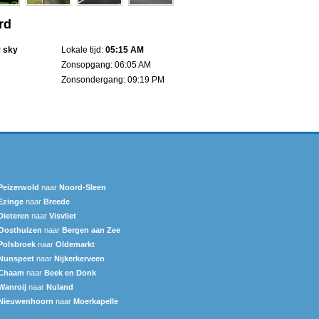
rd
r sky
Lokale tijd:
05:15 AM
Zonsopgang: 06:05 AM
Zonsondergang: 09:19 PM
Peizerwold
naar
Noord-Sleen
Ezinge
naar
Breede
Dieteren
naar
Visvliet
Oosthuizen
naar
Bergen aan Zee
Polsbroek
naar
Oldemarkt
Nunspeet
naar
Nijkerkerveen
Chaam
naar
Beek en Donk
Wanroij
naar
Nuland
Nieuwenhoorn
naar
Moerkapelle