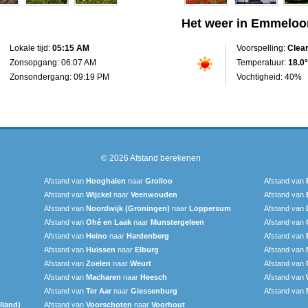
Het weer in Emmeloo
Lokale tijd:
05:15 AM
Voorspelling:
Clea
Zonsopgang: 06:07 AM
Temperatuur:
18.0°
Zonsondergang: 09:19 PM
Vochtigheid: 40%
© 2026
Afstand berekenen
Afstand van
Hooghalen
naar
Grolloo
Afstand van
Afstand van
Wijckel
naar
Veenwouden
Afstand van
Afstand van
Noordwijk (Groningen)
naar
Loppersum
Afstand van
Afstand van
Ohé en Laak
naar
Munstergeleen
Afstand van
Afstand van
Heino
naar
Hardenberg
Afstand van
Afstand van
Huissen
naar
Elburg
Afstand van
Afstand van
Zoelen
naar
Weurt
Afstand van
Afstand van
Macharen
naar
Heesch
Afstand van
Afstand van
Ter Aar
naar
Giessenburg
Afstand van
lland)
Afstand van
Voorschoten
naar
Voorhout