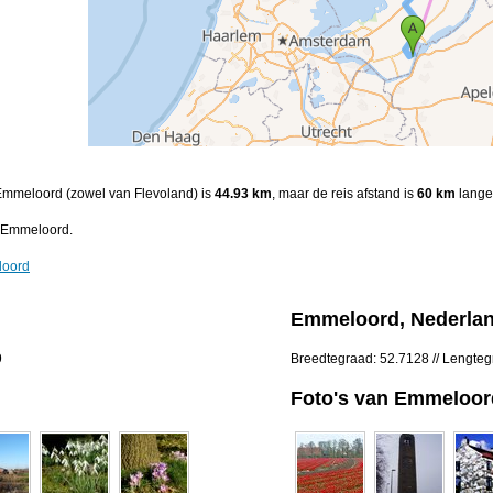
 Emmeloord (zowel van Flevoland) is
44.93 km
, maar de reis afstand is
60 km
lange 
 Emmeloord.
loord
Emmeloord, Nederla
9
Breedtegraad: 52.7128 // Lengte
Foto's van Emmeloor