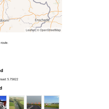
Leaflet
|
© OpenStreetMap
route.
nd
graad: 5.75822
d