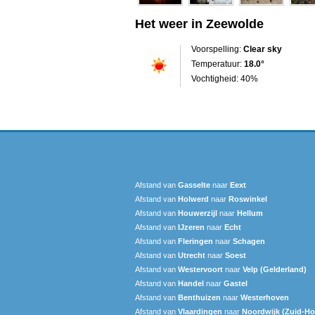
Het weer in Zeewolde
Voorspelling:
Clear sky
Temperatuur:
18.0°
Vochtigheid: 40%
Afstand van
Gasselte
naar
Eext
Afstand van
Holwerd
naar
Roswinkel
Afstand van
Houwerzijl
naar
Hellum
Afstand van
IJzeren
naar
Echt
Afstand van
Fleringen
naar
Schagen
Afstand van
Utrecht
naar
Soest
Afstand van
Westervoort
naar
Velp (Gelderland)
Afstand van
Handel
naar
Gastel
Afstand van
Benthuizen
naar
Westerhoven
Afstand van
Vlaardingen
naar
Noordwijk (Zuid-Ho