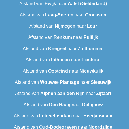
Afstand van
Ewijk
naar
Aalst (Gelderland)
Afstand van
Laag-Soeren
naar
Groessen
Afstand van
Nijmegen
naar
Leur
Afstand van
Renkum
naar
Puiflijk
Afstand van
Knegsel
naar
Zaltbommel
Afstand van
Lithoijen
naar
Lieshout
Afstand van
Oosteind
naar
Nieuwkuijk
Afstand van
Wouwse Plantage
naar
Sleeuwijk
Afstand van
Alphen aan den Rijn
naar
Zijtaart
Afstand van
Den Haag
naar
Delfgauw
Afstand van
Leidschendam
naar
Heerjansdam
Afstand van
Oud-Bodegraven‎
naar
Noordzijde