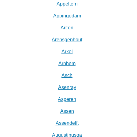
Appeltern
Appingedam
Arcen
Arensgenhout
Arkel
Arnhem
Asch
Asenray
Asperen
Assen
Assendelft
Augustinusga