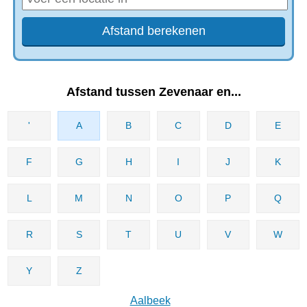
Afstand tussen Zevenaar en...
'
A
B
C
D
E
F
G
H
I
J
K
L
M
N
O
P
Q
R
S
T
U
V
W
Y
Z
Aalbeek