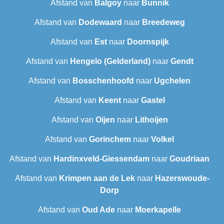
Afstand van
Balgoy
naar
Bunnik
Afstand van
Dodewaard
naar
Breedeweg
Afstand van
Est
naar
Doornspijk
Afstand van
Hengelo (Gelderland)
naar
Gendt
Afstand van
Bosschenhoofd
naar
Ugchelen
Afstand van
Keent
naar
Gastel
Afstand van
Oijen
naar
Lithoijen
Afstand van
Gorinchem
naar
Volkel
Afstand van
Hardinxveld-Giessendam
naar
Goudriaan
Afstand van
Krimpen aan de Lek
naar
Hazerswoude-
Dorp
Afstand van
Oud Ade
naar
Moerkapelle