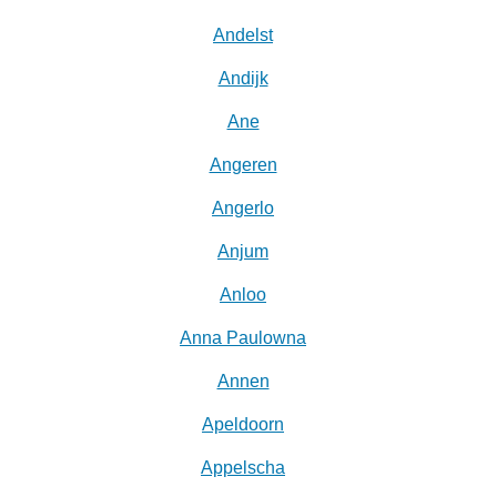
Andelst
Andijk
Ane
Angeren
Angerlo
Anjum
Anloo
Anna Paulowna
Annen
Apeldoorn
Appelscha