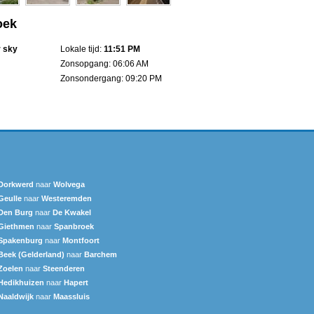
oek
r sky
Lokale tijd:
11:51 PM
Zonsopgang: 06:06 AM
Zonsondergang: 09:20 PM
Dorkwerd
naar
Wolvega
Geulle
naar
Westeremden
Den Burg
naar
De Kwakel
Giethmen
naar
Spanbroek
Spakenburg
naar
Montfoort
Beek (Gelderland)
naar
Barchem
Zoelen
naar
Steenderen
Hedikhuizen
naar
Hapert
Naaldwijk
naar
Maassluis