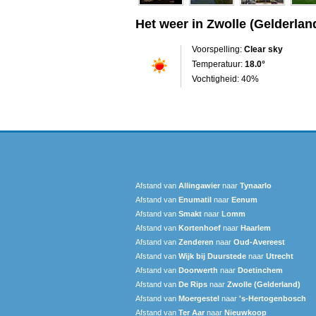
Het weer in Zwolle (Gelderlan
Voorspelling:
Clear sky
Temperatuur:
18.0°
Vochtigheid: 40%
Afstand van
Allingawier
naar
Tynaarlo
Afstand van
Enumatil
naar
Eenum
Afstand van
Smakt
naar
Lomm
Afstand van
Kortenhoef
naar
Haarlem
Afstand van
Zenderen
naar
Oud-Avereest
Afstand van
Wijk bij Duurstede
naar
Utrecht
Afstand van
Doorwerth
naar
Doetinchem
Afstand van
De Rips
naar
Zwolle (Gelderland)
Afstand van
Moergestel
naar
's-Hertogenbosch
Afstand van
Ter Aar‎
naar
Nieuwkoop