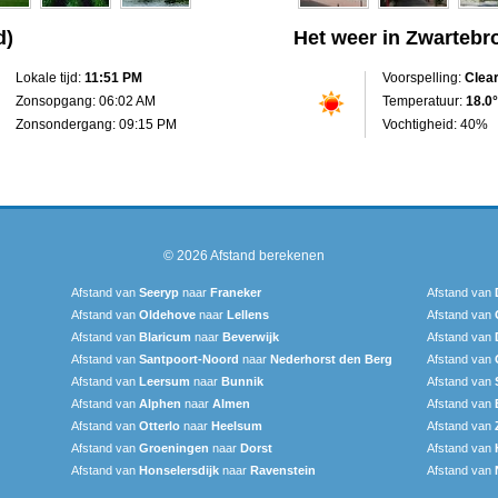
d)
Het weer in Zwartebr
Lokale tijd:
11:51 PM
Voorspelling:
Clea
Zonsopgang: 06:02 AM
Temperatuur:
18.0°
Zonsondergang: 09:15 PM
Vochtigheid: 40%
© 2026
Afstand berekenen
Afstand van
Seeryp
naar
Franeker
Afstand van
Afstand van
Oldehove
naar
Lellens
Afstand van
Afstand van
Blaricum
naar
Beverwijk
Afstand van
Afstand van
Santpoort-Noord
naar
Nederhorst den Berg
Afstand van
Afstand van
Leersum
naar
Bunnik
Afstand van
Afstand van
Alphen
naar
Almen
Afstand van
Afstand van
Otterlo
naar
Heelsum
Afstand van
Afstand van
Groeningen
naar
Dorst
Afstand van
Afstand van
Honselersdijk
naar
Ravenstein
Afstand van