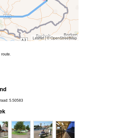
Leaflet
|
© OpenStreetMap
 route.
and
graad: 5.50583
ek