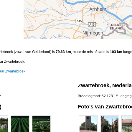
artebroek (zowel van Gelderland) is
79.63 km
, maar de reis afstand is
103 km
lange
ar Zwartebroek.
naar Zwartebroek
Zwartebroek, Nederl
2
Breedtegraad: 52.1781 // Lengte
)
Foto's van Zwartebro