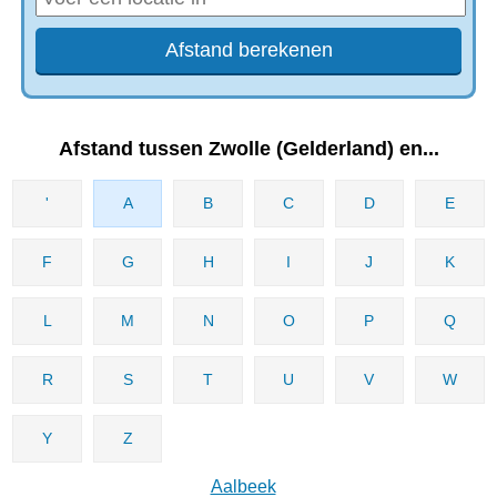
Afstand tussen Zwolle (Gelderland) en...
'
A
B
C
D
E
F
G
H
I
J
K
L
M
N
O
P
Q
R
S
T
U
V
W
Y
Z
Aalbeek