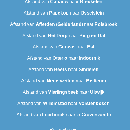
Afstand van
Cabauw
naar
Breukelen
Afstand van
Papekop
naar
IJsselstein
Afstand van
Afferden (Gelderland)
naar
Polsbroek
Afstand van
Het Dorp
naar
Berg en Dal
Afstand van
Gorssel
naar
Est
Afstand van
Otterlo
naar
Indoornik
Afstand van
Beers
naar
Sinderen
Afstand van
Nederwetten
naar
Berlicum
Afstand van
Vierlingsbeek
naar
Uitwijk
Afstand van
Willemstad
naar
Vorstenbosch
Afstand van
Leerbroek
naar
's-Gravenzande
Privacybeleid