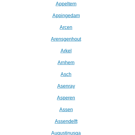
Appeltern
Appingedam
Arcen
Arensgenhout
Arkel
Arnhem
Asch
Asenray
Asperen
Assen
Assendelft
Augustinusga