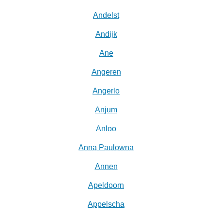
Andelst
Andijk
Ane
Angeren
Angerlo
Anjum
Anloo
Anna Paulowna
Annen
Apeldoorn
Appelscha