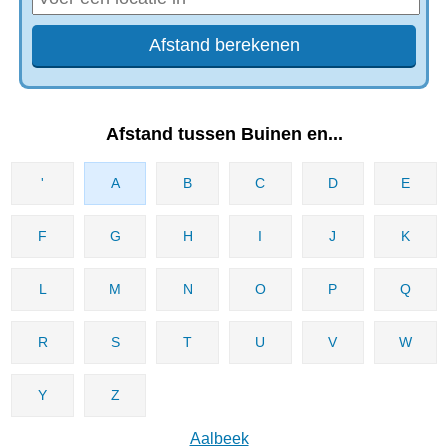
Afstand tussen Buinen en...
'
A
B
C
D
E
F
G
H
I
J
K
L
M
N
O
P
Q
R
S
T
U
V
W
Y
Z
Aalbeek