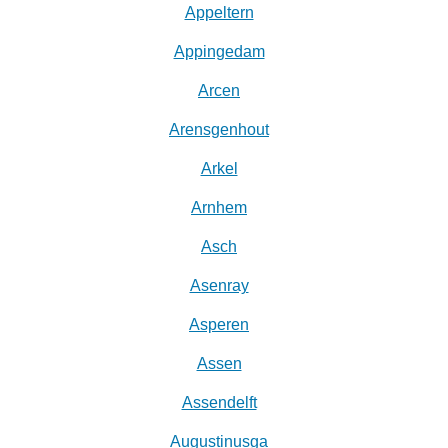
Appeltern
Appingedam
Arcen
Arensgenhout
Arkel
Arnhem
Asch
Asenray
Asperen
Assen
Assendelft
Augustinusga