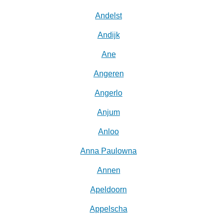
Andelst
Andijk
Ane
Angeren
Angerlo
Anjum
Anloo
Anna Paulowna
Annen
Apeldoorn
Appelscha