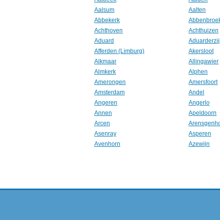
Aalsum
Aalten
Abbekerk
Abbenbroe
Achthoven
Achthuizen
Aduard
Aduarderzij
Afferden (Limburg)
Akersloot
Alkmaar
Allingawier
Almkerk
Alphen
Amerongen
Amersfoort
Amsterdam
Andel
Angeren
Angerlo
Annen
Apeldoorn
Arcen
Arensgenh
Asenray
Asperen
Avenhorn
Azewijn