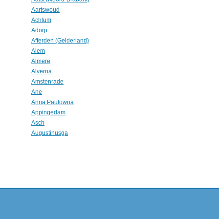
Aartswoud
Achlum
Adorp
Afferden (Gelderland)
Alem
Almere
Alverna
Amstenrade
Ane
Anna Paulowna
Appingedam
Asch
Augustinusga