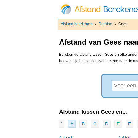
Afstand berekenen
›
Drenthe
›
Gees
Afstand van Gees naar
Bereken de afstand tussen Gees en elke andere 
hoeveel tijd het kost om van de ene naar de a
Afstand tussen Gees en...
'
A
B
C
D
E
F
Aalbeek
Aalden