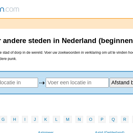
 andere steden in Nederland (beginnen
stad of dorp in de wereld. Voer uw zoekwoorden in verklaring om uit te vinden ho
ndere punk.
⇢
G
H
I
J
K
L
M
N
O
P
Q
R
Aalsmeer
Aalst (Gelderland)