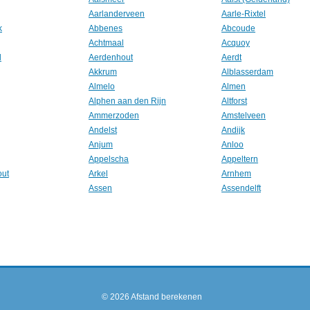
Aarlanderveen
Aarle-Rixtel
k
Abbenes
Abcoude
Achtmaal
Acquoy
l
Aerdenhout
Aerdt
Akkrum
Alblasserdam
Almelo
Almen
Alphen aan den Rijn
Altforst
Ammerzoden
Amstelveen
Andelst
Andijk
Anjum
Anloo
Appelscha
Appeltern
out
Arkel
Arnhem
Assen
Assendelft
© 2026
Afstand berekenen