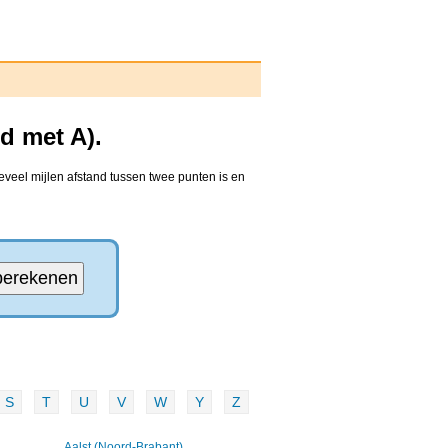
d met A).
eveel mijlen afstand tussen twee punten is en
S
T
U
V
W
Y
Z
Aalst (Noord-Brabant)