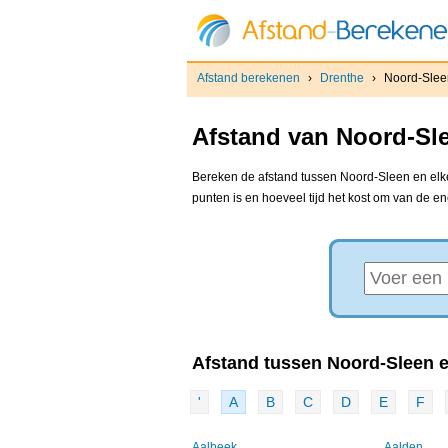
Afstand berekenen
›
Drenthe
›
Noord-Slee
Afstand van Noord-Sle
Bereken de afstand tussen Noord-Sleen en elke
punten is en hoeveel tijd het kost om van de e
Afstand tussen Noord-Sleen e
'
A
B
C
D
E
F
Aalbeek
Aalden