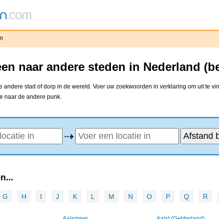
n
en naar andere steden in Nederland (b
 andere stad of dorp in de wereld. Voer uw zoekwoorden in verklaring om uit te vi
ne naar de andere punk.
⇢
n...
G
H
I
J
K
L
M
N
O
P
Q
R
Aalsmeer
Aalst (Gelderland)