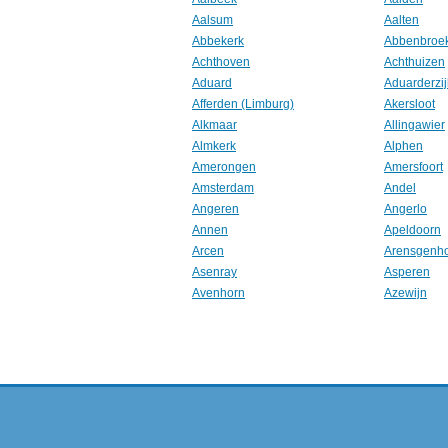
Aalsum
Aalten
Abbekerk
Abbenbroe
Achthoven
Achthuizen
Aduard
Aduarderzij
Afferden (Limburg)
Akersloot
Alkmaar
Allingawier
Almkerk
Alphen
Amerongen
Amersfoort
Amsterdam
Andel
Angeren
Angerlo
Annen
Apeldoorn
Arcen
Arensgenh
Asenray
Asperen
Avenhorn
Azewijn