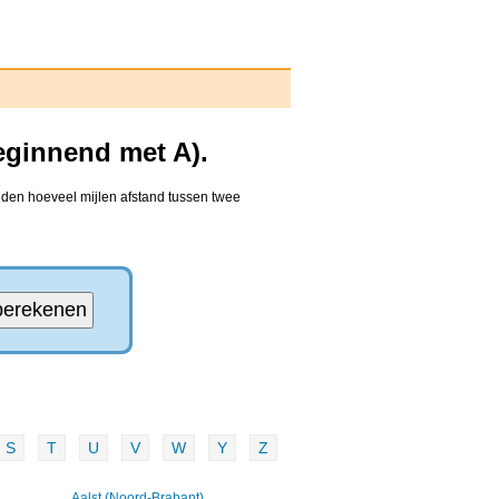
eginnend met A).
nden hoeveel mijlen afstand tussen twee
S
T
U
V
W
Y
Z
Aalst (Noord-Brabant)