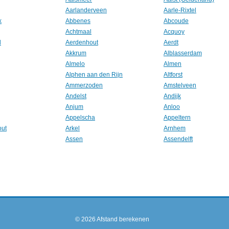
Aarlanderveen
Aarle-Rixtel
k
Abbenes
Abcoude
Achtmaal
Acquoy
l
Aerdenhout
Aerdt
Akkrum
Alblasserdam
Almelo
Almen
Alphen aan den Rijn
Altforst
Ammerzoden
Amstelveen
Andelst
Andijk
Anjum
Anloo
Appelscha
Appeltern
out
Arkel
Arnhem
Assen
Assendelft
© 2026
Afstand berekenen