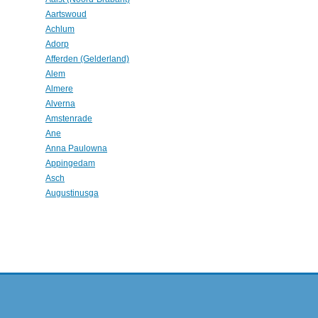
Aartswoud
Achlum
Adorp
Afferden (Gelderland)
Alem
Almere
Alverna
Amstenrade
Ane
Anna Paulowna
Appingedam
Asch
Augustinusga