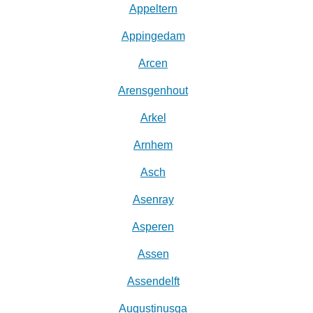
Appeltern
Appingedam
Arcen
Arensgenhout
Arkel
Arnhem
Asch
Asenray
Asperen
Assen
Assendelft
Augustinusga