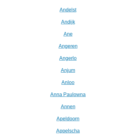
Andelst
Andijk
Ane
Angeren
Angerlo
Anjum
Anloo
Anna Paulowna
Annen
Apeldoorn
Appelscha