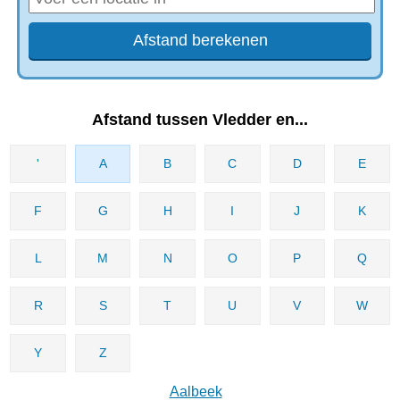
Afstand tussen Vledder en...
'
A
B
C
D
E
F
G
H
I
J
K
L
M
N
O
P
Q
R
S
T
U
V
W
Y
Z
Aalbeek