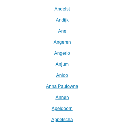
Andelst
Andijk
Ane
Angeren
Angerlo
Anjum
Anloo
Anna Paulowna
Annen
Apeldoorn
Appelscha