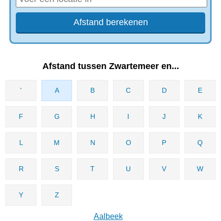
Afstand tussen Zwartemeer en...
'
A
B
C
D
E
F
G
H
I
J
K
L
M
N
O
P
Q
R
S
T
U
V
W
Y
Z
Aalbeek