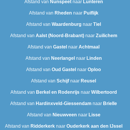
Afstand van
Nunspeet
naar
Lunteren
Afstand van
Rheden
naar
Puiflijk
Afstand van
Waardenburg
naar
Tiel
Afstand van
Aalst (Noord-Brabant)
naar
Zuilichem
Afstand van
Gastel
naar
Achtmaal
Afstand van
Neerlangel
naar
Linden
Afstand van
Oud Gastel
naar
Oploo
Afstand van
Schijf
naar
Reusel
Afstand van
Berkel en Rodenrijs
naar
Wilbertoord
Afstand van
Hardinxveld-Giessendam
naar
Brielle
Afstand van
Nieuwveen
naar
Lisse
Afstand van
Ridderkerk
naar
Ouderkerk aan den IJssel