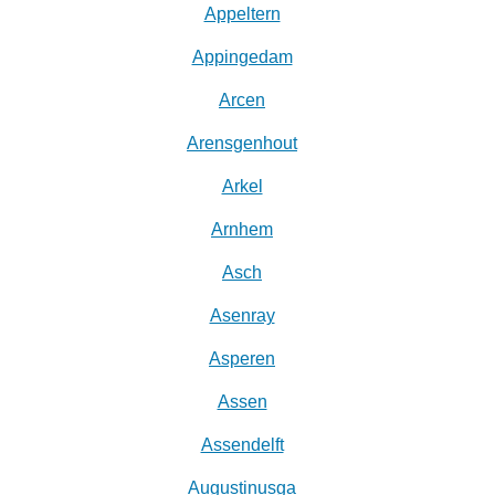
Appeltern
Appingedam
Arcen
Arensgenhout
Arkel
Arnhem
Asch
Asenray
Asperen
Assen
Assendelft
Augustinusga