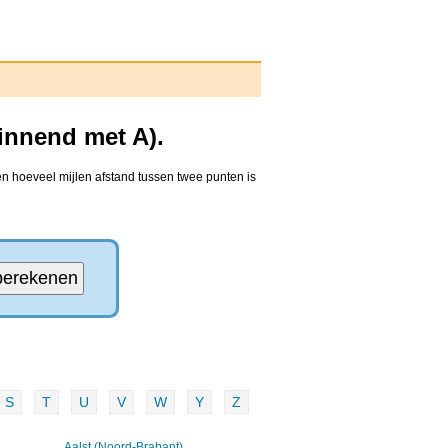
innend met A).
en hoeveel mijlen afstand tussen twee punten is
S
T
U
V
W
Y
Z
Aalst (Noord-Brabant)