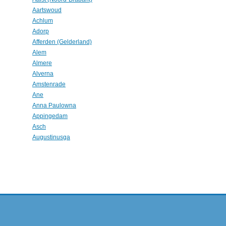
Aartswoud
Achlum
Adorp
Afferden (Gelderland)
Alem
Almere
Alverna
Amstenrade
Ane
Anna Paulowna
Appingedam
Asch
Augustinusga