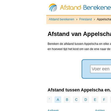
Afstand berekenen
›
Friesland
›
Appelsch
Afstand van Appelscha
Bereken de afstand tussen Appelscha en elke an
en hoeveel tijd het kost om van de ene naar d
Afstand tussen Appelscha en.
'
A
B
C
D
E
F
Aalbeek
Aalden