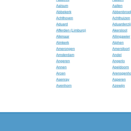
Aalsum
Aalten
Abbekerk
Abbenbroe
Achthoven
Achthuizen
Aduard
Aduarderzij
Afferden (Limburg)
Akersloot
Alkmaar
Allingawier
Almkerk
Alphen
Amerongen
Amersfoort
Amsterdam
Andel
Angeren
Angerlo
Annen
Apeldoorn
Arcen
Arensgenh
Asenray
Asperen
Avenhorn
Azewijn