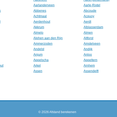
Aarlanderveen
Aarle-Rixtel
k
Abbenes
Abcoude
Achtmaal
Acquoy
l
Aerdenhout
Aerdt
Akkrum
Alblasserdam
Almelo
Almen
Alphen aan den Rijn
Altforst
Ammerzoden
Amstelveen
Andelst
Andijk
Anjum
Anloo
Appelscha
Appeltern
out
Arkel
Arnhem
Assen
Assendelft
© 2026
Afstand berekenen