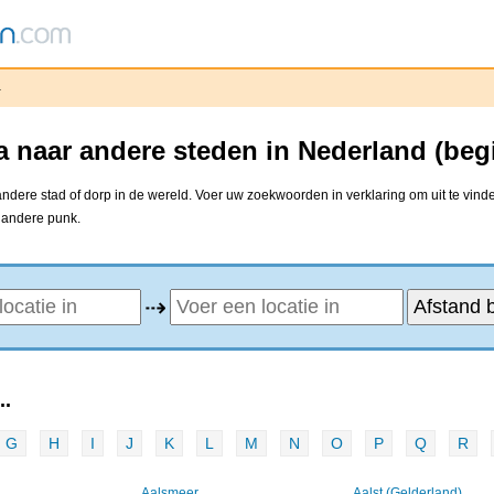
a
 naar andere steden in Nederland (beg
dere stad of dorp in de wereld. Voer uw zoekwoorden in verklaring om uit te vind
e andere punk.
⇢
..
G
H
I
J
K
L
M
N
O
P
Q
R
Aalsmeer
Aalst (Gelderland)