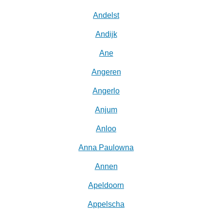
Andelst
Andijk
Ane
Angeren
Angerlo
Anjum
Anloo
Anna Paulowna
Annen
Apeldoorn
Appelscha