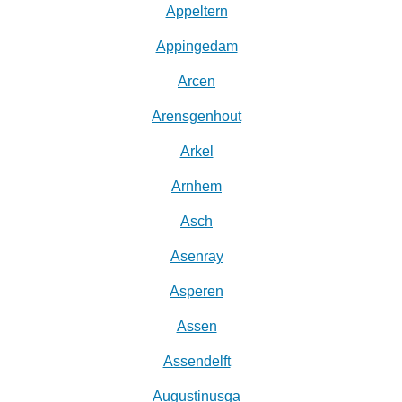
Appeltern
Appingedam
Arcen
Arensgenhout
Arkel
Arnhem
Asch
Asenray
Asperen
Assen
Assendelft
Augustinusga