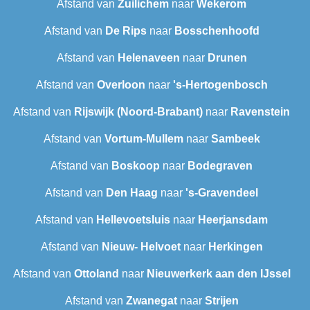
Afstand van
Zuilichem
naar
Wekerom
Afstand van
De Rips
naar
Bosschenhoofd
Afstand van
Helenaveen
naar
Drunen
Afstand van
Overloon
naar
's-Hertogenbosch
Afstand van
Rijswijk (Noord-Brabant)
naar
Ravenstein
Afstand van
Vortum-Mullem
naar
Sambeek
Afstand van
Boskoop
naar
Bodegraven
Afstand van
Den Haag
naar
's-Gravendeel
Afstand van
Hellevoetsluis
naar
Heerjansdam
Afstand van
Nieuw- Helvoet
naar
Herkingen
Afstand van
Ottoland
naar
Nieuwerkerk aan den IJssel
Afstand van
Zwanegat
naar
Strijen