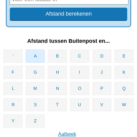
Afstand tussen Buitenpost en...
'
A
B
C
D
E
F
G
H
I
J
K
L
M
N
O
P
Q
R
S
T
U
V
W
Y
Z
Aalbeek