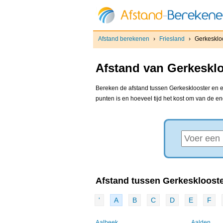
Afstand berekenen
›
Friesland
›
Gerkesklo
Afstand van Gerkesklo
Bereken de afstand tussen Gerkesklooster en el
punten is en hoeveel tijd het kost om van de e
Afstand tussen Gerkesklooster
'
A
B
C
D
E
F
Aalbeek
Aalden