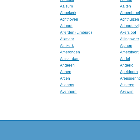
Aalsum
Aalten
Abbekerk
Abbenbroe
Achthoven
Achthuizen
Aduard
Aduarderzij
Afferden (Limburg)
Akersloot
Alkmaar
Allingawier
Almkerk
Alphen
Amerongen
Amersfoort
Amsterdam
Andel
Angeren
Angerlo
Annen
Apeldoorn
Arcen
Arensgenh
Asenray
Asperen
Avenhorn
Azewijn