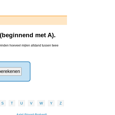
 (beginnend met A).
 vinden hoeveel mijlen afstand tussen twee
S
T
U
V
W
Y
Z
Aalst (Noord-Brabant)