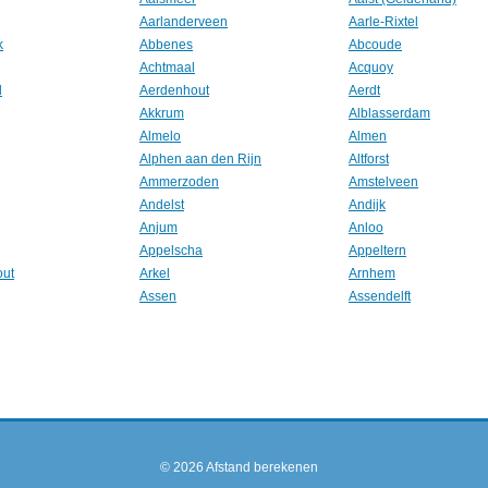
Aarlanderveen
Aarle-Rixtel
k
Abbenes
Abcoude
Achtmaal
Acquoy
l
Aerdenhout
Aerdt
Akkrum
Alblasserdam
Almelo
Almen
Alphen aan den Rijn
Altforst
Ammerzoden
Amstelveen
Andelst
Andijk
Anjum
Anloo
Appelscha
Appeltern
out
Arkel
Arnhem
Assen
Assendelft
© 2026
Afstand berekenen