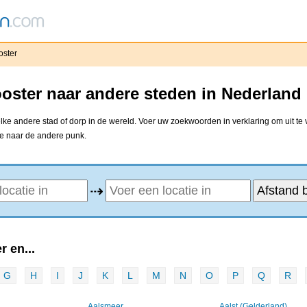
oster
oster naar andere steden in Nederland
ke andere stad of dorp in de wereld. Voer uw zoekwoorden in verklaring om uit te
ne naar de andere punk.
⇢
 en...
G
H
I
J
K
L
M
N
O
P
Q
R
Aalsmeer
Aalst (Gelderland)