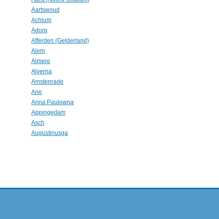
Aartswoud
Achlum
Adorp
Afferden (Gelderland)
Alem
Almere
Alverna
Amstenrade
Ane
Anna Paulowna
Appingedam
Asch
Augustinusga