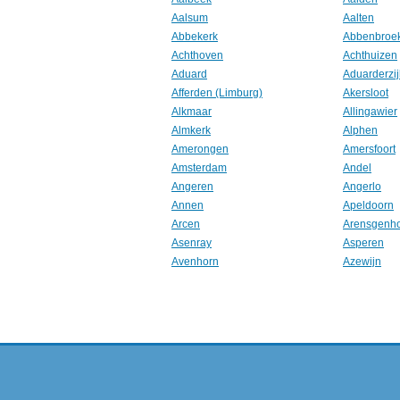
Aalsum
Aalten
Abbekerk
Abbenbroe
Achthoven
Achthuizen
Aduard
Aduarderzij
Afferden (Limburg)
Akersloot
Alkmaar
Allingawier
Almkerk
Alphen
Amerongen
Amersfoort
Amsterdam
Andel
Angeren
Angerlo
Annen
Apeldoorn
Arcen
Arensgenh
Asenray
Asperen
Avenhorn
Azewijn