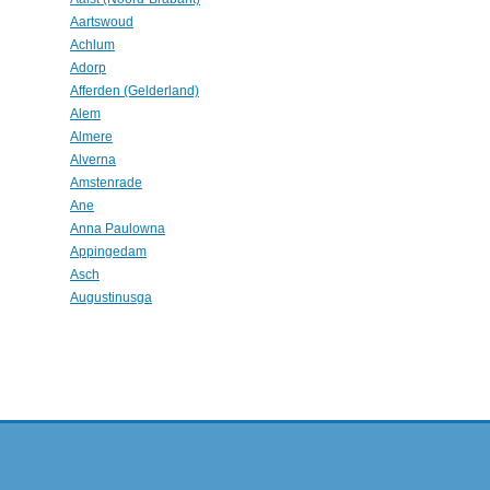
Aartswoud
Achlum
Adorp
Afferden (Gelderland)
Alem
Almere
Alverna
Amstenrade
Ane
Anna Paulowna
Appingedam
Asch
Augustinusga