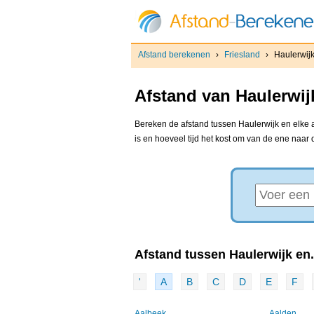
Afstand berekenen
›
Friesland
›
Haulerwij
Afstand van Haulerwij
Bereken de afstand tussen Haulerwijk en elke a
is en hoeveel tijd het kost om van de ene naar
Afstand tussen Haulerwijk en.
'
A
B
C
D
E
F
Aalbeek
Aalden