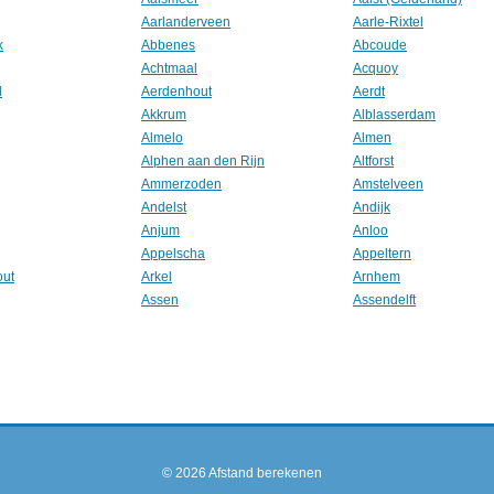
Aarlanderveen
Aarle-Rixtel
k
Abbenes
Abcoude
Achtmaal
Acquoy
l
Aerdenhout
Aerdt
Akkrum
Alblasserdam
Almelo
Almen
Alphen aan den Rijn
Altforst
Ammerzoden
Amstelveen
Andelst
Andijk
Anjum
Anloo
Appelscha
Appeltern
out
Arkel
Arnhem
Assen
Assendelft
© 2026
Afstand berekenen