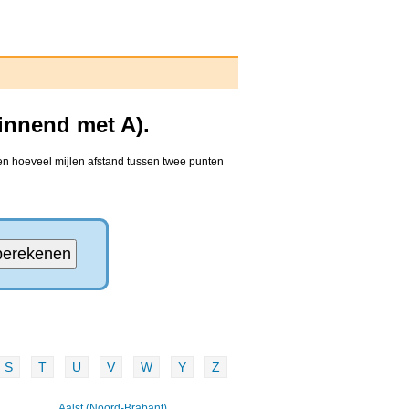
innend met A).
den hoeveel mijlen afstand tussen twee punten
S
T
U
V
W
Y
Z
Aalst (Noord-Brabant)