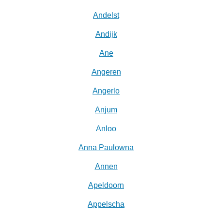
Andelst
Andijk
Ane
Angeren
Angerlo
Anjum
Anloo
Anna Paulowna
Annen
Apeldoorn
Appelscha