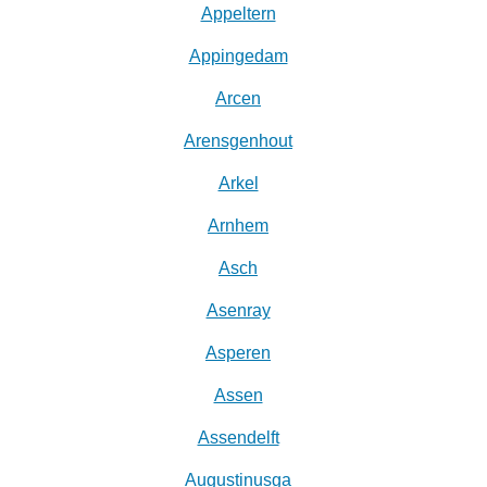
Appeltern
Appingedam
Arcen
Arensgenhout
Arkel
Arnhem
Asch
Asenray
Asperen
Assen
Assendelft
Augustinusga