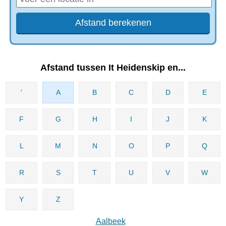
Afstand tussen It Heidenskip en...
'
A
B
C
D
E
F
G
H
I
J
K
L
M
N
O
P
Q
R
S
T
U
V
W
Y
Z
Aalbeek