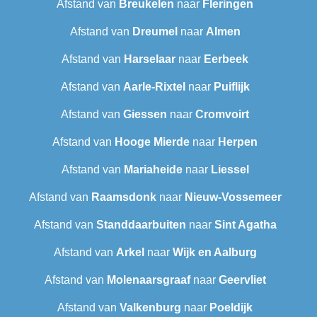
Afstand van
Breukelen
naar
Fleringen
Afstand van
Dreumel
naar
Almen
Afstand van
Harselaar
naar
Eerbeek
Afstand van
Aarle-Rixtel
naar
Puiflijk
Afstand van
Giessen
naar
Cromvoirt
Afstand van
Hooge Mierde
naar
Herpen
Afstand van
Mariaheide
naar
Liessel
Afstand van
Raamsdonk
naar
Nieuw-Vossemeer
Afstand van
Standdaarbuiten
naar
Sint Agatha
Afstand van
Arkel
naar
Wijk en Aalburg
Afstand van
Molenaarsgraaf
naar
Geervliet
Afstand van
Valkenburg
naar
Poeldijk