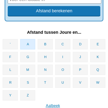
Afstand tussen Joure en...
'
A
B
C
D
E
F
G
H
I
J
K
L
M
N
O
P
Q
R
S
T
U
V
W
Y
Z
Aalbeek