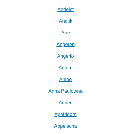
Andelst
Andijk
Ane
Angeren
Angerlo
Anjum
Anloo
Anna Paulowna
Annen
Apeldoorn
Appelscha