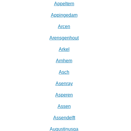
Appeltern
Appingedam
Arcen
Arensgenhout
Arkel
Arnhem
Asch
Asenray
Asperen
Assen
Assendelft
Augustinusga