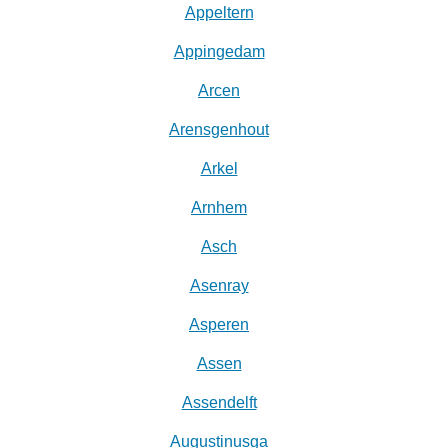
Appeltern
Appingedam
Arcen
Arensgenhout
Arkel
Arnhem
Asch
Asenray
Asperen
Assen
Assendelft
Augustinusga