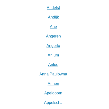
Andelst
Andijk
Ane
Angeren
Angerlo
Anjum
Anloo
Anna Paulowna
Annen
Apeldoorn
Appelscha