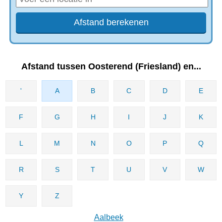
Afstand tussen Oosterend (Friesland) en...
'
A
B
C
D
E
F
G
H
I
J
K
L
M
N
O
P
Q
R
S
T
U
V
W
Y
Z
Aalbeek