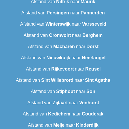
Afstand van
Niftrik
naar
Maurik
Afstand van
Persingen
naar
Pannerden
Afstand van
Winterswijk
naar
Varsseveld
Afstand van
Cromvoirt
naar
Berghem
Afstand van
Macharen
naar
Dorst
Afstand van
Nieuwkuijk
naar
Neerlangel
Afstand van
Rijkevoort
naar
Reusel
Afstand van
Sint Willebrord
naar
Sint Agatha
Afstand van
Stiphout
naar
Son
Afstand van
Zijtaart
naar
Venhorst
Afstand van
Kedichem
naar
Gouderak
Afstand van
Meije
naar
Kinderdijk