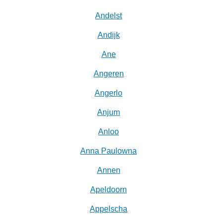
Andelst
Andijk
Ane
Angeren
Angerlo
Anjum
Anloo
Anna Paulowna
Annen
Apeldoorn
Appelscha