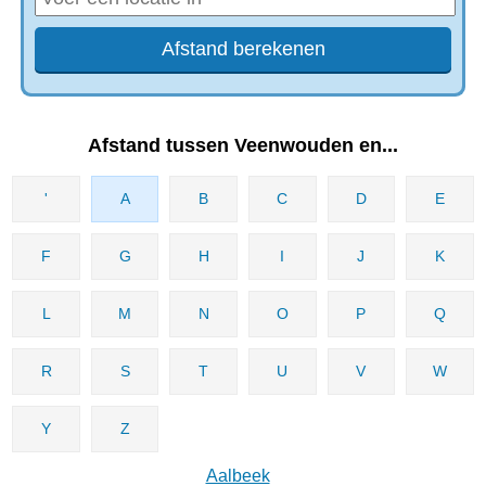
Afstand tussen Veenwouden en...
'
A
B
C
D
E
F
G
H
I
J
K
L
M
N
O
P
Q
R
S
T
U
V
W
Y
Z
Aalbeek