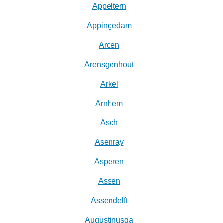
Appeltern
Appingedam
Arcen
Arensgenhout
Arkel
Arnhem
Asch
Asenray
Asperen
Assen
Assendelft
Augustinusga