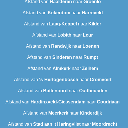
Afstand van
Haalderen
naar
Groenlo
Afstand van
Kekerdom
naar
Harreveld
Afstand van
Laag-Keppel
naar
Kilder
Afstand van
Lobith
naar
Leur
Afstand van
Randwijk
naar
Loenen
Afstand van
Sinderen
naar
Rumpt
Afstand van
Almkerk
naar
Zelhem
Afstand van
's-Hertogenbosch
naar
Cromvoirt
Afstand van
Battenoord
naar
Oudheusden
Afstand van
Hardinxveld-Giessendam
naar
Goudriaan
Afstand van
Meerkerk
naar
Kinderdijk
Afstand van
Stad aan 't Haringvliet
naar
Moordrecht