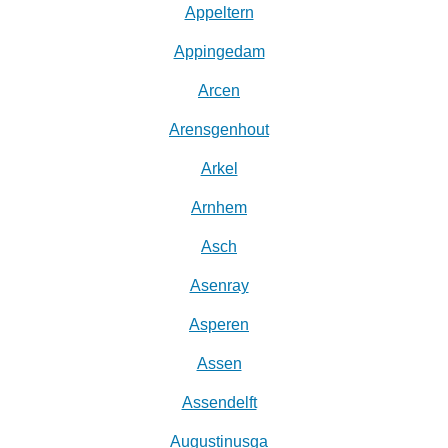
Appeltern
Appingedam
Arcen
Arensgenhout
Arkel
Arnhem
Asch
Asenray
Asperen
Assen
Assendelft
Augustinusga