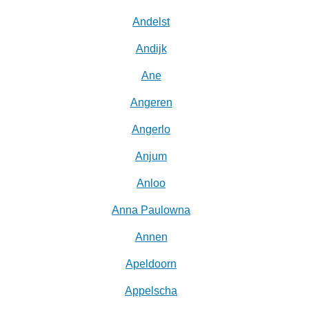
Andelst
Andijk
Ane
Angeren
Angerlo
Anjum
Anloo
Anna Paulowna
Annen
Apeldoorn
Appelscha