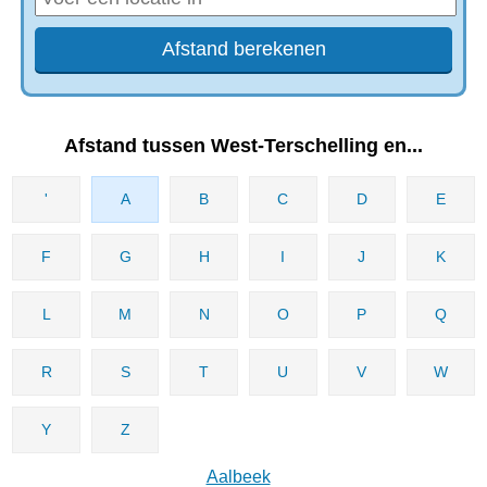
Afstand tussen West-Terschelling en...
'
A
B
C
D
E
F
G
H
I
J
K
L
M
N
O
P
Q
R
S
T
U
V
W
Y
Z
Aalbeek