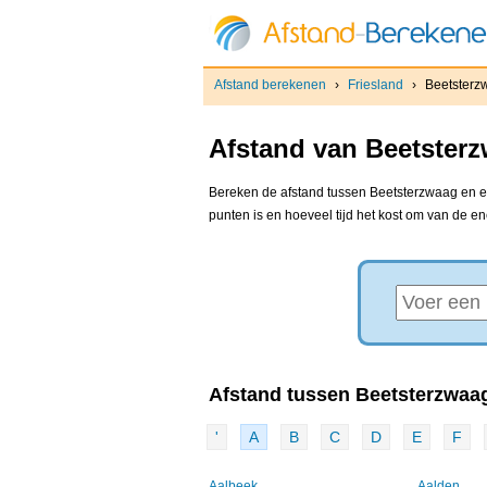
Afstand berekenen
›
Friesland
›
Beetsterz
Afstand van Beetsterz
Bereken de afstand tussen Beetsterzwaag en el
punten is en hoeveel tijd het kost om van de e
Afstand tussen Beetsterzwaag
'
A
B
C
D
E
F
Aalbeek
Aalden