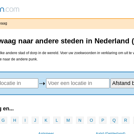
waag
waag naar andere steden in Nederland 
ke andere stad of dorp in de wereld. Voer uw zoekwoorden in verklaring om uit te 
ne naar de andere punk.
⇢
 en...
G
H
I
J
K
L
M
N
O
P
Q
R
Aalsmeer
Aalst (Gelderland)