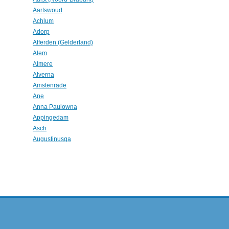
Aartswoud
Achlum
Adorp
Afferden (Gelderland)
Alem
Almere
Alverna
Amstenrade
Ane
Anna Paulowna
Appingedam
Asch
Augustinusga