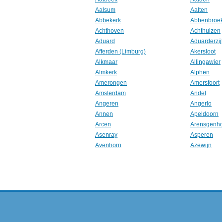
Aalsum
Aalten
Abbekerk
Abbenbroe
Achthoven
Achthuizen
Aduard
Aduarderzij
Afferden (Limburg)
Akersloot
Alkmaar
Allingawier
Almkerk
Alphen
Amerongen
Amersfoort
Amsterdam
Andel
Angeren
Angerlo
Annen
Apeldoorn
Arcen
Arensgenh
Asenray
Asperen
Avenhorn
Azewijn