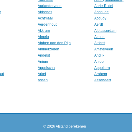
Aarlanderveen
Aarle-Rixtel
k
Abbenes
Abcoude
Achtmaal
Acquoy
l
Aerdenhout
Aerdt
Akkrum
Alblasserdam
Almelo
Almen
Alphen aan den Rijn
Altforst
Ammerzoden
Amstelveen
Andelst
Andijk
Anjum
Anloo
Appelscha
Appeltern
out
Arkel
Arnhem
Assen
Assendelft
© 2026
Afstand berekenen