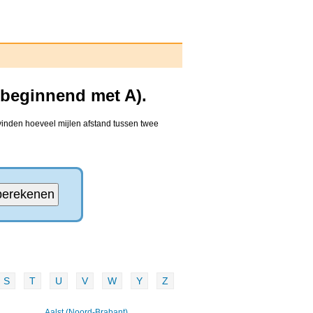
(beginnend met A).
vinden hoeveel mijlen afstand tussen twee
S
T
U
V
W
Y
Z
Aalst (Noord-Brabant)