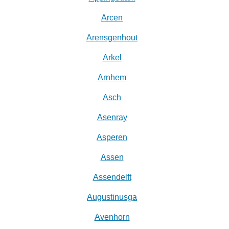
Arcen
Arensgenhout
Arkel
Arnhem
Asch
Asenray
Asperen
Assen
Assendelft
Augustinusga
Avenhorn