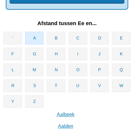
Afstand tussen Ee en...
'
A
B
C
D
E
F
G
H
I
J
K
L
M
N
O
P
Q
R
S
T
U
V
W
Y
Z
Aalbeek
Aalden