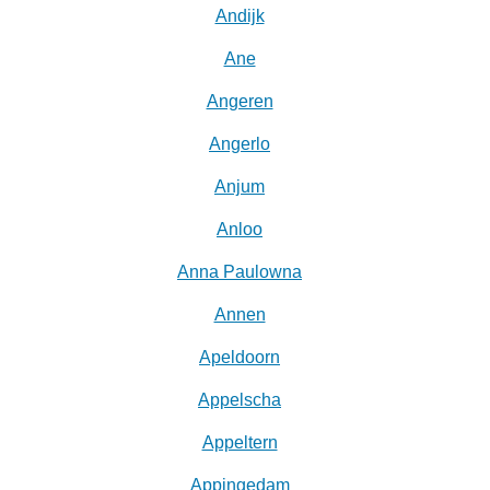
Andijk
Ane
Angeren
Angerlo
Anjum
Anloo
Anna Paulowna
Annen
Apeldoorn
Appelscha
Appeltern
Appingedam