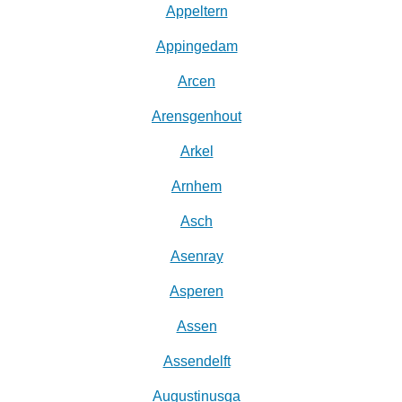
Appeltern
Appingedam
Arcen
Arensgenhout
Arkel
Arnhem
Asch
Asenray
Asperen
Assen
Assendelft
Augustinusga