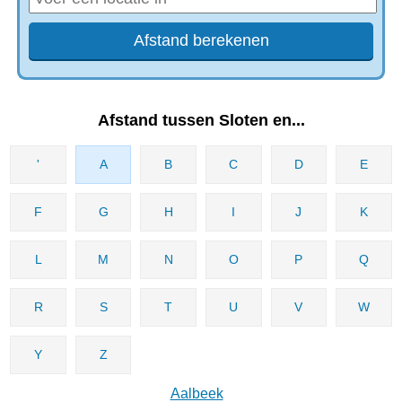
Afstand tussen Sloten en...
'
A
B
C
D
E
F
G
H
I
J
K
L
M
N
O
P
Q
R
S
T
U
V
W
Y
Z
Aalbeek