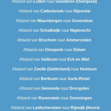
Afstand van
Lutten
naar
Geesteren (Overijssel)
Afstand van
Cattenbroek
naar
Nijverdal
Afstand van
Maarsbergen
naar
Groenekan
Afstand van
Schalkwijk
naar
Nigtevecht
Afstand van
Bruchem
naar
Ammerzoden
Afstand van
Dinxperlo
naar
Didam
Afstand van
Gellicum
naar
Eck en Wiel
Afstand van
Zwolle (Gelderland)
naar
Heelsum
Afstand van
Berlicum
naar
Aarle-Rixtel
Afstand van
Gemonde
naar
Drongelen
Afstand van
Ravenstein
naar
Groeningen
Afstand van
Leidschendam
naar
Rijswijk (Noord-