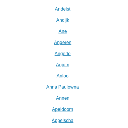
Andelst
Andijk
Ane
Angeren
Angerlo
Anjum
Anloo
Anna Paulowna
Annen
Apeldoorn
Appelscha