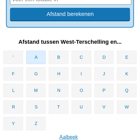
Afstand tussen West-Terschelling en...
'
A
B
C
D
E
F
G
H
I
J
K
L
M
N
O
P
Q
R
S
T
U
V
W
Y
Z
Aalbeek