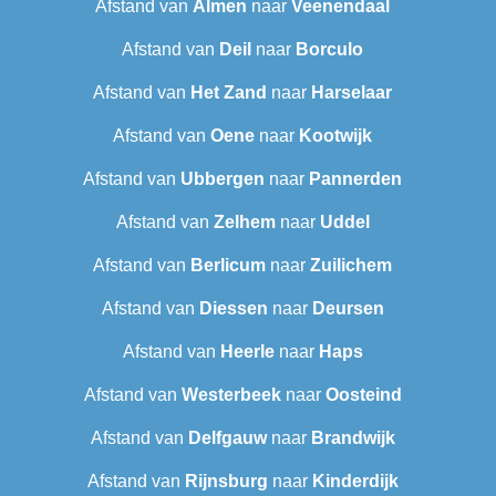
Afstand van
Almen
naar
Veenendaal
Afstand van
Deil
naar
Borculo
Afstand van
Het Zand
naar
Harselaar
Afstand van
Oene
naar
Kootwijk
Afstand van
Ubbergen
naar
Pannerden
Afstand van
Zelhem
naar
Uddel
Afstand van
Berlicum
naar
Zuilichem
Afstand van
Diessen
naar
Deursen
Afstand van
Heerle
naar
Haps
Afstand van
Westerbeek
naar
Oosteind
Afstand van
Delfgauw
naar
Brandwijk
Afstand van
Rijnsburg
naar
Kinderdijk