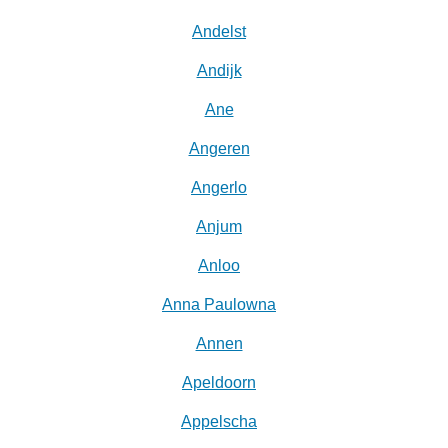
Andelst
Andijk
Ane
Angeren
Angerlo
Anjum
Anloo
Anna Paulowna
Annen
Apeldoorn
Appelscha