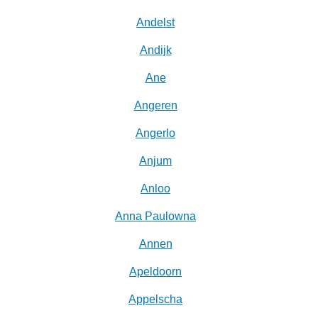
Andelst
Andijk
Ane
Angeren
Angerlo
Anjum
Anloo
Anna Paulowna
Annen
Apeldoorn
Appelscha