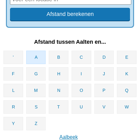
Afstand tussen Aalten en...
'
A
B
C
D
E
F
G
H
I
J
K
L
M
N
O
P
Q
R
S
T
U
V
W
Y
Z
Aalbeek