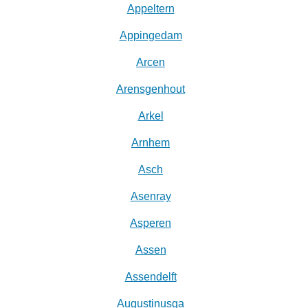
Appeltern
Appingedam
Arcen
Arensgenhout
Arkel
Arnhem
Asch
Asenray
Asperen
Assen
Assendelft
Augustinusga