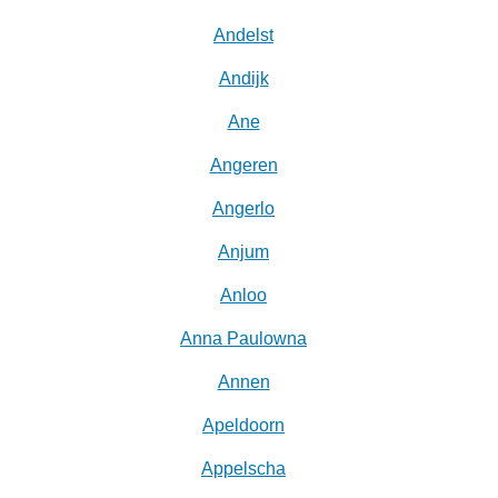
Andelst
Andijk
Ane
Angeren
Angerlo
Anjum
Anloo
Anna Paulowna
Annen
Apeldoorn
Appelscha