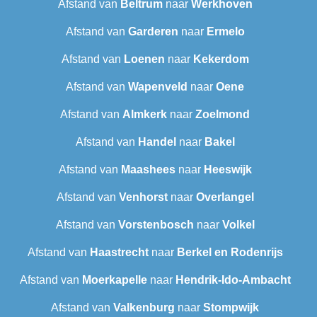
Afstand van
Beltrum
naar
Werkhoven
Afstand van
Garderen
naar
Ermelo
Afstand van
Loenen
naar
Kekerdom
Afstand van
Wapenveld
naar
Oene
Afstand van
Almkerk
naar
Zoelmond
Afstand van
Handel
naar
Bakel
Afstand van
Maashees
naar
Heeswijk
Afstand van
Venhorst
naar
Overlangel
Afstand van
Vorstenbosch
naar
Volkel
Afstand van
Haastrecht
naar
Berkel en Rodenrijs
Afstand van
Moerkapelle
naar
Hendrik-Ido-Ambacht
Afstand van
Valkenburg
naar
Stompwijk