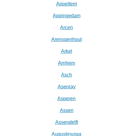
Appeltern
Appingedam
Arcen
Arensgenhout
Arkel
Arnhem
Asch
Asenray
Asperen
Assen
Assendelft
Augustinusga