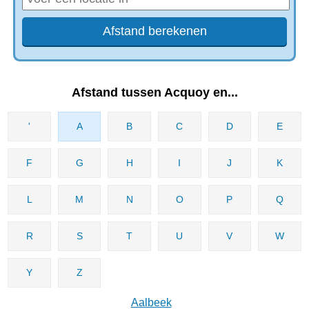
Afstand tussen Acquoy en...
'
A
B
C
D
E
F
G
H
I
J
K
L
M
N
O
P
Q
R
S
T
U
V
W
Y
Z
Aalbeek