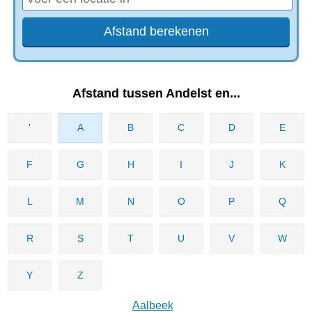
Afstand tussen Andelst en...
'
A
B
C
D
E
F
G
H
I
J
K
L
M
N
O
P
Q
R
S
T
U
V
W
Y
Z
Aalbeek