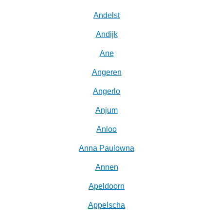
Andelst
Andijk
Ane
Angeren
Angerlo
Anjum
Anloo
Anna Paulowna
Annen
Apeldoorn
Appelscha