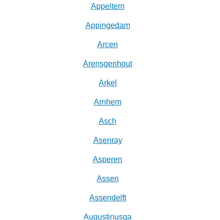
Appeltern
Appingedam
Arcen
Arensgenhout
Arkel
Arnhem
Asch
Asenray
Asperen
Assen
Assendelft
Augustinusga