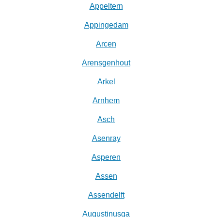
Appeltern
Appingedam
Arcen
Arensgenhout
Arkel
Arnhem
Asch
Asenray
Asperen
Assen
Assendelft
Augustinusga