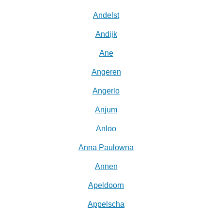
Andelst
Andijk
Ane
Angeren
Angerlo
Anjum
Anloo
Anna Paulowna
Annen
Apeldoorn
Appelscha