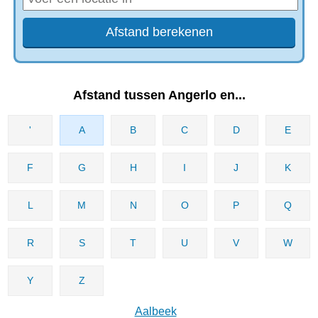
Afstand tussen Angerlo en...
'
A
B
C
D
E
F
G
H
I
J
K
L
M
N
O
P
Q
R
S
T
U
V
W
Y
Z
Aalbeek