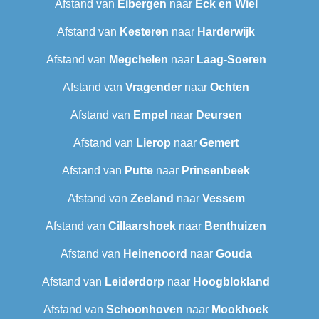
Afstand van
Eibergen
naar
Eck en Wiel
Afstand van
Kesteren
naar
Harderwijk
Afstand van
Megchelen
naar
Laag-Soeren
Afstand van
Vragender
naar
Ochten
Afstand van
Empel
naar
Deursen
Afstand van
Lierop
naar
Gemert
Afstand van
Putte
naar
Prinsenbeek
Afstand van
Zeeland
naar
Vessem
Afstand van
Cillaarshoek
naar
Benthuizen
Afstand van
Heinenoord
naar
Gouda
Afstand van
Leiderdorp
naar
Hoogblokland
Afstand van
Schoonhoven
naar
Mookhoek