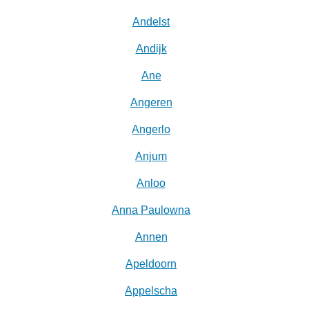
Andelst
Andijk
Ane
Angeren
Angerlo
Anjum
Anloo
Anna Paulowna
Annen
Apeldoorn
Appelscha