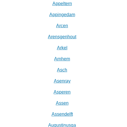
Appeltern
Appingedam
Arcen
Arensgenhout
Arkel
Arnhem
Asch
Asenray
Asperen
Assen
Assendelft
Augustinusga