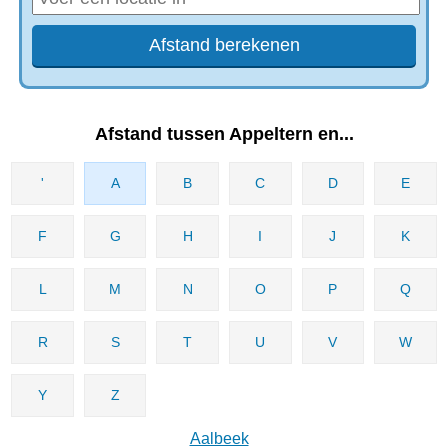
Afstand tussen Appeltern en...
'
A
B
C
D
E
F
G
H
I
J
K
L
M
N
O
P
Q
R
S
T
U
V
W
Y
Z
Aalbeek