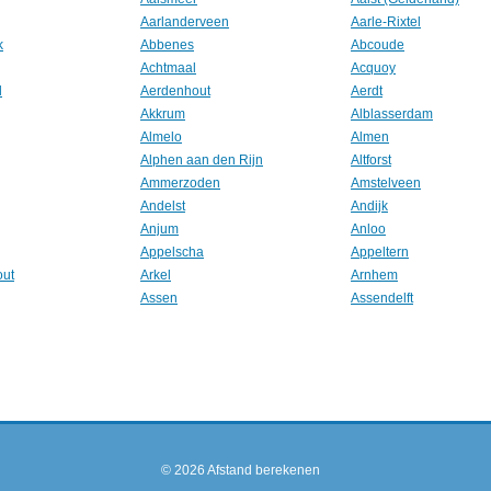
Aarlanderveen
Aarle-Rixtel
k
Abbenes
Abcoude
Achtmaal
Acquoy
l
Aerdenhout
Aerdt
Akkrum
Alblasserdam
Almelo
Almen
Alphen aan den Rijn
Altforst
Ammerzoden
Amstelveen
Andelst
Andijk
Anjum
Anloo
Appelscha
Appeltern
out
Arkel
Arnhem
Assen
Assendelft
© 2026
Afstand berekenen