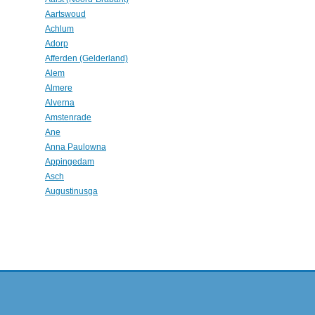
Aartswoud
Achlum
Adorp
Afferden (Gelderland)
Alem
Almere
Alverna
Amstenrade
Ane
Anna Paulowna
Appingedam
Asch
Augustinusga