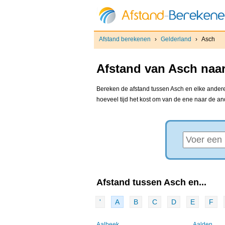
Afstand berekenen
›
Gelderland
›
Asch
Afstand van Asch naar
Bereken de afstand tussen Asch en elke andere 
hoeveel tijd het kost om van de ene naar de a
Afstand tussen Asch en...
'
A
B
C
D
E
F
Aalbeek
Aalden