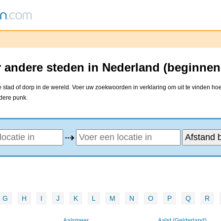
 andere steden in Nederland (beginnen
stad of dorp in de wereld. Voer uw zoekwoorden in verklaring om uit te vinden hoe
ndere punk.
⇢
G
H
I
J
K
L
M
N
O
P
Q
R
Aalsmeer
Aalst (Gelderland)