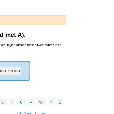
d met A).
veel mijlen afstand tussen twee punten is en
S
T
U
V
W
Y
Z
Aalst (Noord-Brabant)