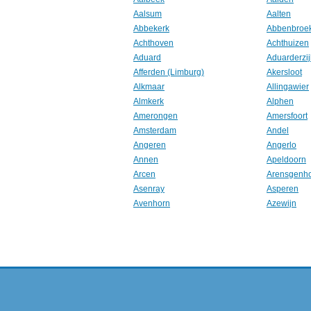
Aalsum
Aalten
Abbekerk
Abbenbroe
Achthoven
Achthuizen
Aduard
Aduarderzij
Afferden (Limburg)
Akersloot
Alkmaar
Allingawier
Almkerk
Alphen
Amerongen
Amersfoort
Amsterdam
Andel
Angeren
Angerlo
Annen
Apeldoorn
Arcen
Arensgenh
Asenray
Asperen
Avenhorn
Azewijn