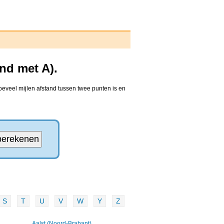
nd met A).
oeveel mijlen afstand tussen twee punten is en
S
T
U
V
W
Y
Z
Aalst (Noord-Brabant)