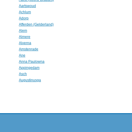
Aartswoud
Achlum
Adorp
Afferden (Gelderland)
Alem
Almere
Alverna
Amstenrade
Ane
Anna Paulowna
Appingedam
Asch
Augustinusga