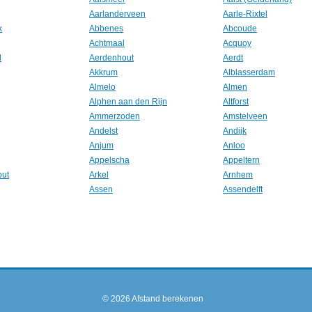
Aarlanderveen
Aarle-Rixtel
k
Abbenes
Abcoude
Achtmaal
Acquoy
l
Aerdenhout
Aerdt
Akkrum
Alblasserdam
Almelo
Almen
Alphen aan den Rijn
Altforst
Ammerzoden
Amstelveen
Andelst
Andijk
Anjum
Anloo
Appelscha
Appeltern
out
Arkel
Arnhem
Assen
Assendelft
© 2026
Afstand berekenen