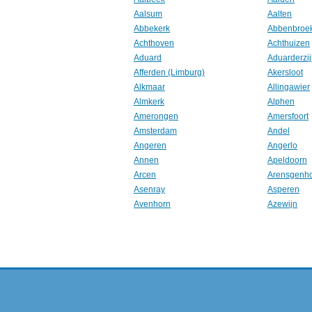
Aalsum
Aalten
Abbekerk
Abbenbroe
Achthoven
Achthuizen
Aduard
Aduarderzij
Afferden (Limburg)
Akersloot
Alkmaar
Allingawier
Almkerk
Alphen
Amerongen
Amersfoort
Amsterdam
Andel
Angeren
Angerlo
Annen
Apeldoorn
Arcen
Arensgenh
Asenray
Asperen
Avenhorn
Azewijn