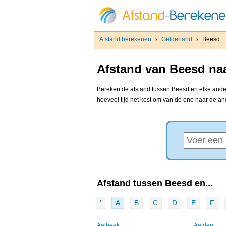
Afstand berekenen
›
Gelderland
›
Beesd
Afstand van Beesd naa
Bereken de afstand tussen Beesd en elke andere
hoeveel tijd het kost om van de ene naar de a
Afstand tussen Beesd en...
'
A
B
C
D
E
F
Aalbeek
Aalden