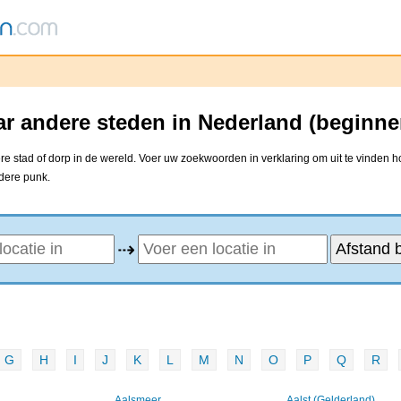
r andere steden in Nederland (beginne
 stad of dorp in de wereld. Voer uw zoekwoorden in verklaring om uit te vinden h
ndere punk.
⇢
G
H
I
J
K
L
M
N
O
P
Q
R
Aalsmeer
Aalst (Gelderland)