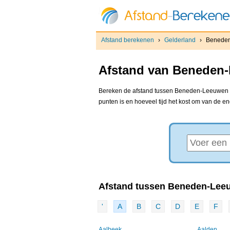
Afstand berekenen
›
Gelderland
›
Benede
Afstand van Beneden-
Bereken de afstand tussen Beneden-Leeuwen en 
punten is en hoeveel tijd het kost om van de e
Afstand tussen Beneden-Leeu
'
A
B
C
D
E
F
Aalbeek
Aalden