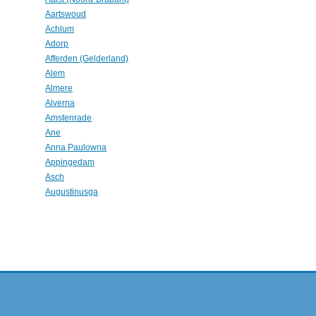
Aartswoud
Achlum
Adorp
Afferden (Gelderland)
Alem
Almere
Alverna
Amstenrade
Ane
Anna Paulowna
Appingedam
Asch
Augustinusga