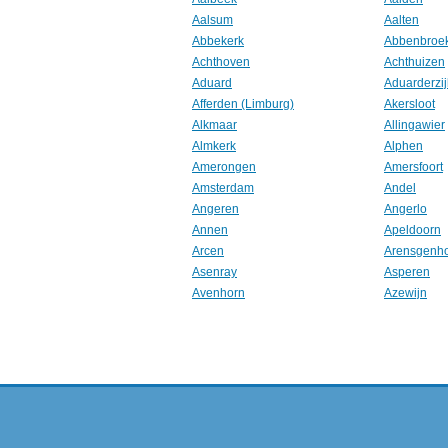
Aalsum
Aalten
Abbekerk
Abbenbroe
Achthoven
Achthuizen
Aduard
Aduarderzij
Afferden (Limburg)
Akersloot
Alkmaar
Allingawier
Almkerk
Alphen
Amerongen
Amersfoort
Amsterdam
Andel
Angeren
Angerlo
Annen
Apeldoorn
Arcen
Arensgenh
Asenray
Asperen
Avenhorn
Azewijn