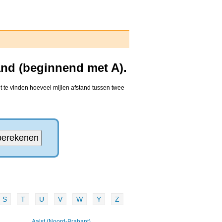
nd (beginnend met A).
 te vinden hoeveel mijlen afstand tussen twee
S
T
U
V
W
Y
Z
Aalst (Noord-Brabant)