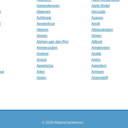
Aarlanderveen
Aarle-Rixtel
k
Abbenes
Abcoude
Achtmaal
Acquoy
l
Aerdenhout
Aerdt
Akkrum
Alblasserdam
Almelo
Almen
Alphen aan den Rijn
Altforst
Ammerzoden
Amstelveen
Andelst
Andijk
Anjum
Anloo
Appelscha
Appeltern
out
Arkel
Arnhem
Assen
Assendelft
© 2026
Afstand berekenen