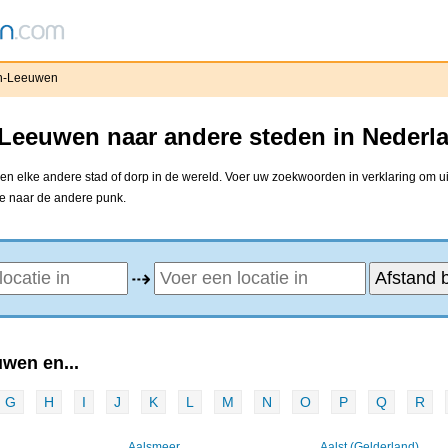
n-Leeuwen
Leeuwen naar andere steden in Nederla
elke andere stad of dorp in de wereld. Voer uw zoekwoorden in verklaring om uit
ne naar de andere punk.
⇢
wen en...
G
H
I
J
K
L
M
N
O
P
Q
R
Aalsmeer
Aalst (Gelderland)