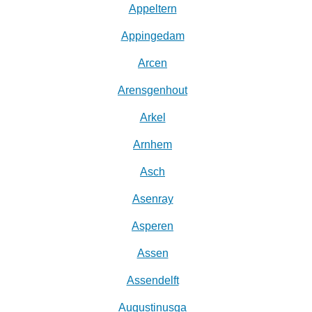
Appeltern
Appingedam
Arcen
Arensgenhout
Arkel
Arnhem
Asch
Asenray
Asperen
Assen
Assendelft
Augustinusga