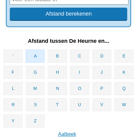
Afstand tussen De Heurne en...
'
A
B
C
D
E
F
G
H
I
J
K
L
M
N
O
P
Q
R
S
T
U
V
W
Y
Z
Aalbeek