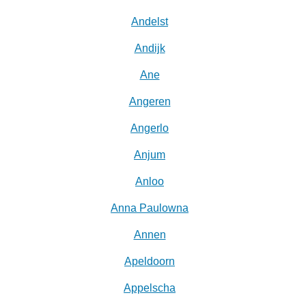
Andelst
Andijk
Ane
Angeren
Angerlo
Anjum
Anloo
Anna Paulowna
Annen
Apeldoorn
Appelscha