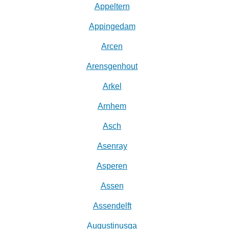
Appeltern
Appingedam
Arcen
Arensgenhout
Arkel
Arnhem
Asch
Asenray
Asperen
Assen
Assendelft
Augustinusga