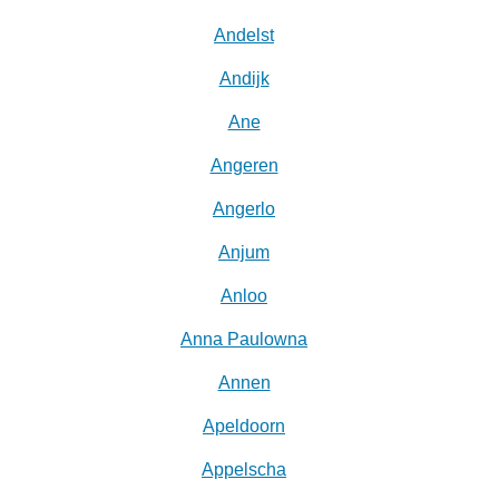
Andelst
Andijk
Ane
Angeren
Angerlo
Anjum
Anloo
Anna Paulowna
Annen
Apeldoorn
Appelscha