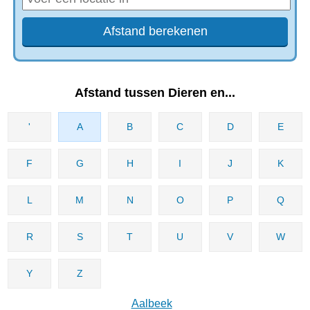
Afstand tussen Dieren en...
'
A
B
C
D
E
F
G
H
I
J
K
L
M
N
O
P
Q
R
S
T
U
V
W
Y
Z
Aalbeek