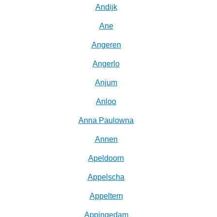
Andijk
Ane
Angeren
Angerlo
Anjum
Anloo
Anna Paulowna
Annen
Apeldoorn
Appelscha
Appeltern
Appingedam