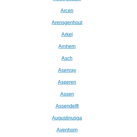
Arcen
Arensgenhout
Arkel
Arnhem
Asch
Asenray
Asperen
Assen
Assendelft
Augustinusga
Avenhorn