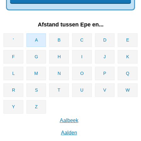
Afstand tussen Epe en...
'
A
B
C
D
E
F
G
H
I
J
K
L
M
N
O
P
Q
R
S
T
U
V
W
Y
Z
Aalbeek
Aalden