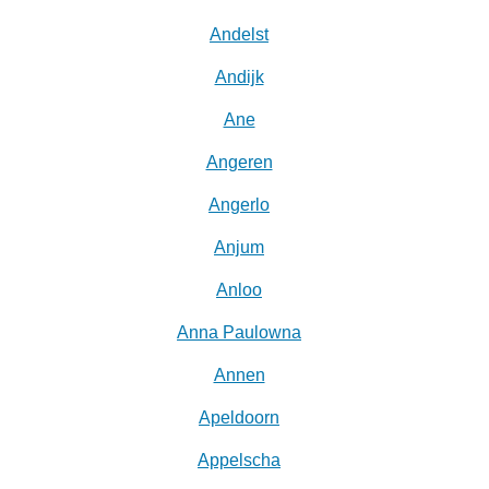
Andelst
Andijk
Ane
Angeren
Angerlo
Anjum
Anloo
Anna Paulowna
Annen
Apeldoorn
Appelscha