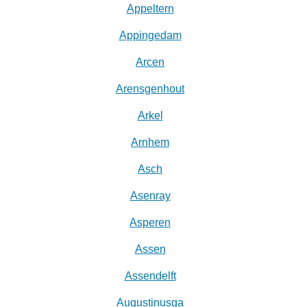
Appeltern
Appingedam
Arcen
Arensgenhout
Arkel
Arnhem
Asch
Asenray
Asperen
Assen
Assendelft
Augustinusga