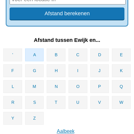
Afstand tussen Ewijk en...
'
A
B
C
D
E
F
G
H
I
J
K
L
M
N
O
P
Q
R
S
T
U
V
W
Y
Z
Aalbeek