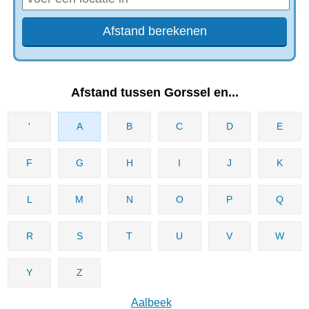
Afstand tussen Gorssel en...
'
A
B
C
D
E
F
G
H
I
J
K
L
M
N
O
P
Q
R
S
T
U
V
W
Y
Z
Aalbeek