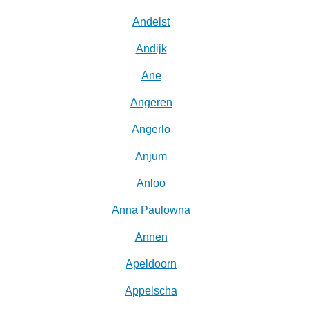
Andelst
Andijk
Ane
Angeren
Angerlo
Anjum
Anloo
Anna Paulowna
Annen
Apeldoorn
Appelscha