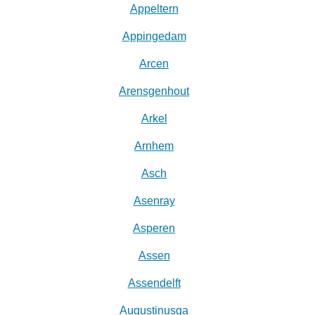
Appeltern
Appingedam
Arcen
Arensgenhout
Arkel
Arnhem
Asch
Asenray
Asperen
Assen
Assendelft
Augustinusga