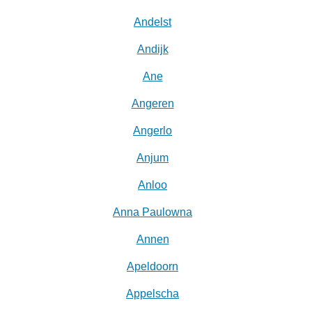
Andelst
Andijk
Ane
Angeren
Angerlo
Anjum
Anloo
Anna Paulowna
Annen
Apeldoorn
Appelscha