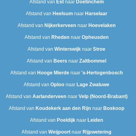
Afstand van
Est
naar
Doetinchem
Afstand van
Heelsum
naar
Harselaar
Afstand van
Nijkerkerveen
naar
Hoevelaken
Afstand van
Rheden
naar
Opheusden
Afstand van
Winterswijk
naar
Stroe
Afstand van
Beers
naar
Zaltbommel
Afstand van
Hooge Mierde
naar
's-Hertogenbosch
Afstand van
Oploo
naar
Lage Zwaluwe
Afstand van
Aarlanderveen
naar
Velp (Noord-Brabant)
Afstand van
Koudekerk aan den Rijn
naar
Boskoop
Afstand van
Poeldijk
naar
Leiden
Afstand van
Weijpoort
naar
Rijpwetering