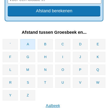
Afstand tussen Groesbeek en...
'
A
B
C
D
E
F
G
H
I
J
K
L
M
N
O
P
Q
R
S
T
U
V
W
Y
Z
Aalbeek