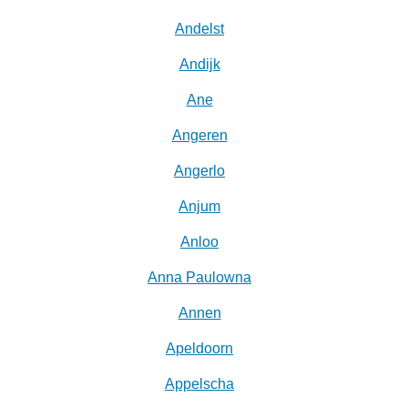
Andelst
Andijk
Ane
Angeren
Angerlo
Anjum
Anloo
Anna Paulowna
Annen
Apeldoorn
Appelscha