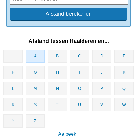
Afstand tussen Haalderen en...
'
A
B
C
D
E
F
G
H
I
J
K
L
M
N
O
P
Q
R
S
T
U
V
W
Y
Z
Aalbeek