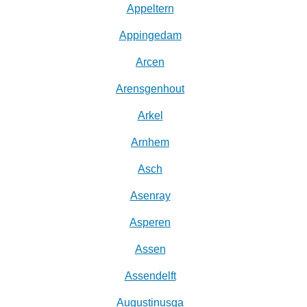
Appeltern
Appingedam
Arcen
Arensgenhout
Arkel
Arnhem
Asch
Asenray
Asperen
Assen
Assendelft
Augustinusga